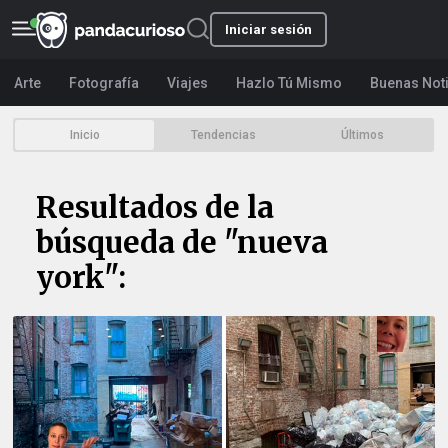
Iniciar sesión
Arte
Fotografía
Viajes
Hazlo Tú Mismo
Buenas Not
Inicio
Tendencias
Últimos
Resultados de la
búsqueda de "nueva
york":