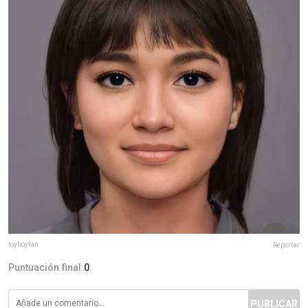
toyboyfan
Reportar
Puntuación final:
0
PUBLICAR