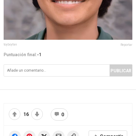
toyboyfan
Reportar
Puntuación final:
-1
PUBLICAR
16
0