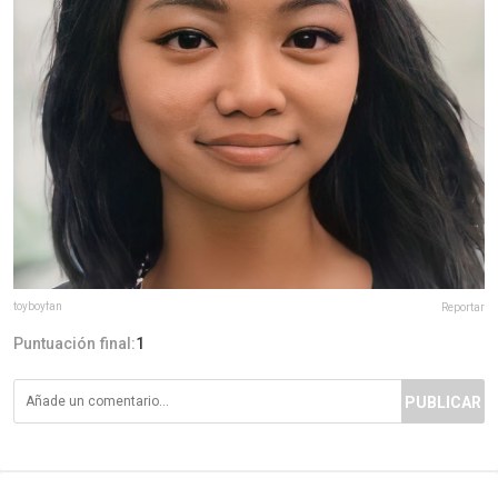
toyboyfan
Reportar
Puntuación final:
1
PUBLICAR