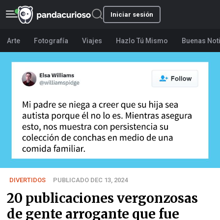
Iniciar sesión
Arte
Fotografía
Viajes
Hazlo Tú Mismo
Buenas Not
DIVERTIDOS
PUBLICADO DEC 13, 2024
20 publicaciones vergonzosas
de gente arrogante que fue