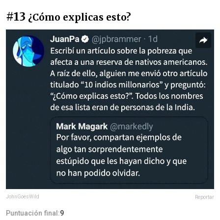
#13
¿Cómo explicas esto?
JohnGoesWild
Reportar
Puntuación final:
9