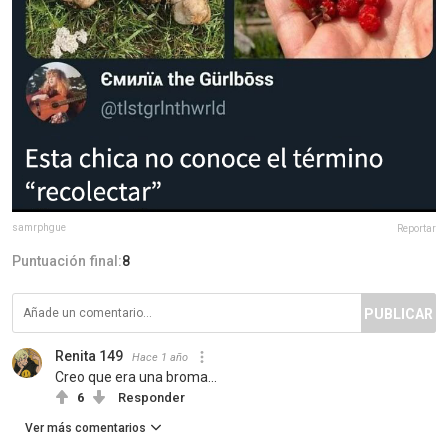
samrphgue
Reportar
Puntuación final:
8
PUBLICAR
Renita 149
Hace 1 año
Creo que era una broma...
6
Responder
Ver más comentarios