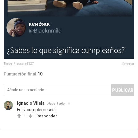
These_Pressure1327
Reportar
Puntuación final:
10
PUBLICAR
Ignacio Vilela
Hace 1 año
Feliz cumplemeses!
1
Responder