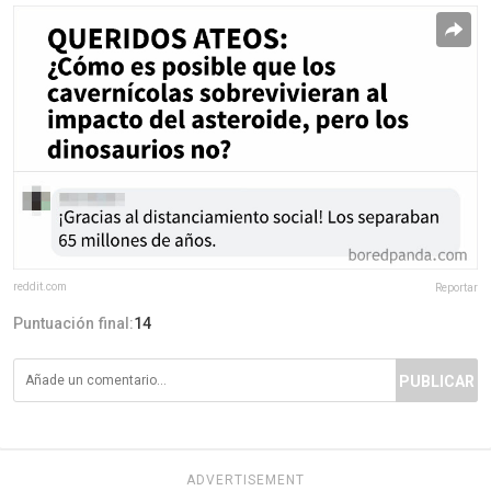
reddit.com
Reportar
Puntuación final:
14
PUBLICAR
ADVERTISEMENT