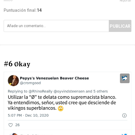
imll99
Reportar
Puntuación final:
14
PUBLICAR
#6
Økay