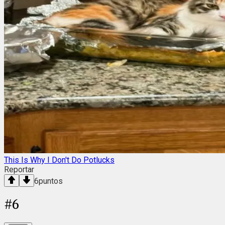
This Is Why I Don't Do Potlucks
Reportar
6
puntos
#
6