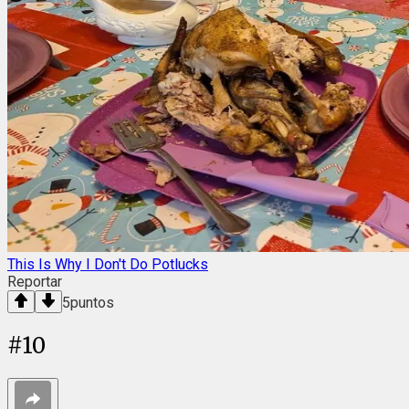
This Is Why I Don't Do Potlucks
Reportar
5
puntos
#
10