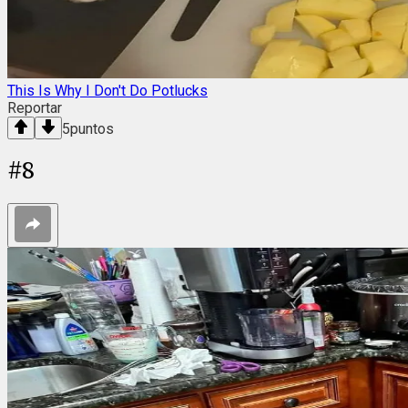
This Is Why I Don't Do Potlucks
Reportar
5
puntos
#
8