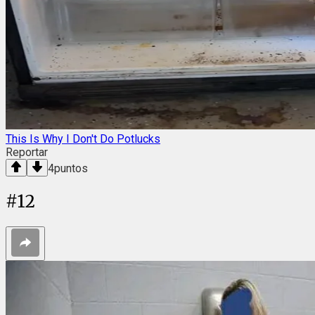
This Is Why I Don't Do Potlucks
Reportar
4
puntos
#
12