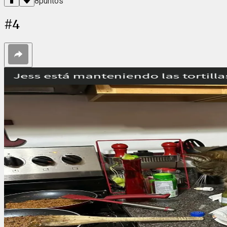
8
puntos
#
4