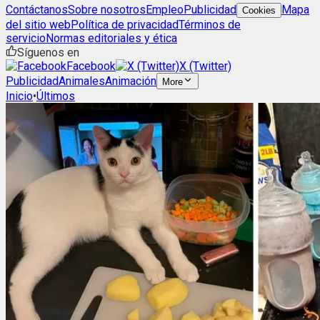
Contáctanos
Sobre nosotros
Empleo
Publicidad
Mapa
Cookies
del sitio web
Política de privacidad
Términos de
servicio
Normas editoriales y ética
Síguenos en
Facebook
X (Twitter)
Publicidad
Animales
Animación
More
Inicio
•
Últimos