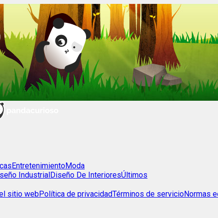
cas
Entretenimiento
Moda
seño Industrial
Diseño De Interiores
Últimos
l sitio web
Política de privacidad
Términos de servicio
Normas ed