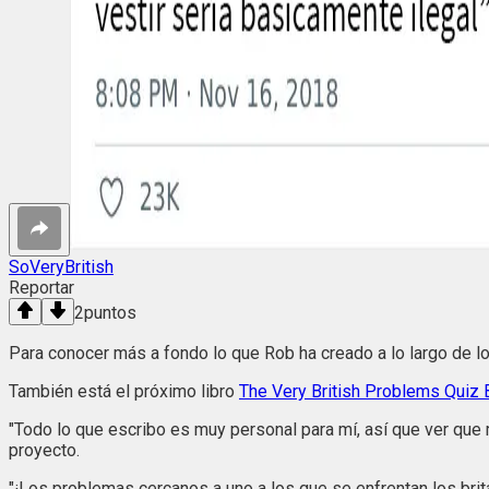
SoVeryBritish
Reportar
2
puntos
Para conocer más a fondo lo que Rob ha creado a lo largo de lo
También está el próximo libro
The Very British Problems Quiz
"Todo lo que escribo es muy personal para mí, así que ver que 
proyecto.
"¡Los problemas cercanos a uno a los que se enfrentan los británic