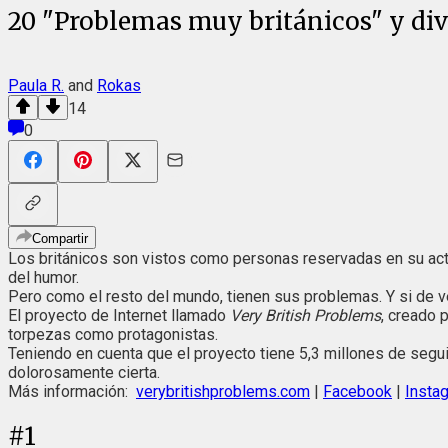
20 "Problemas muy británicos" y div
Paula R.
and
Rokas
14
0
Compartir
Los británicos son vistos como personas reservadas en su act
del humor.
Pero como el resto del mundo, tienen sus problemas. Y si de v
El proyecto de Internet llamado
Very British Problems
, creado 
torpezas como protagonistas.
Teniendo en cuenta que el proyecto tiene 5,3 millones de seg
dolorosamente cierta.
Más información:
verybritishproblems.com
|
Facebook
|
Insta
#
1