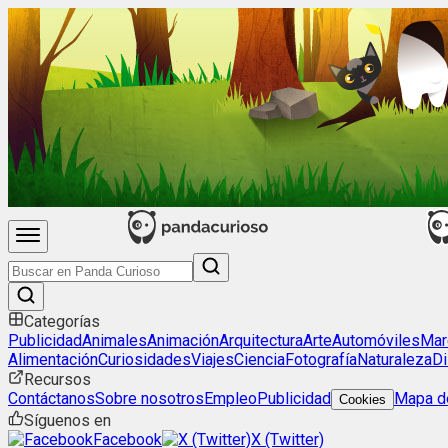
Categorías
Publicidad
Animales
Animación
Arquitectura
Arte
Automóviles
Mar
Alimentación
Curiosidades
Viajes
Ciencia
Fotografía
Naturaleza
Di
Recursos
Contáctanos
Sobre nosotros
Empleo
Publicidad
Mapa de
Cookies
Síguenos en
Facebook
X (Twitter)