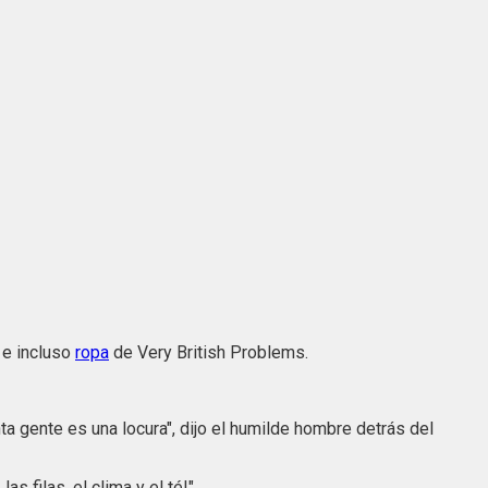
, e incluso
ropa
de Very British Problems.
a gente es una locura", dijo el humilde hombre detrás del
s filas, el clima y el té!".