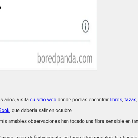
s años, visita
su sitio web
donde podrás encontrar
libros
,
tazas
 Book
, que debería salir en octubre.
mis amables observaciones han tocado una fibra sensible en tant
os, giran, definitivamente, en torno a los modales, la etiqueta, la