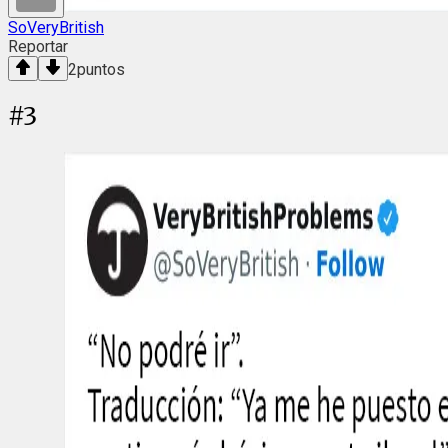
SoVeryBritish
Reportar
2
puntos
#
3