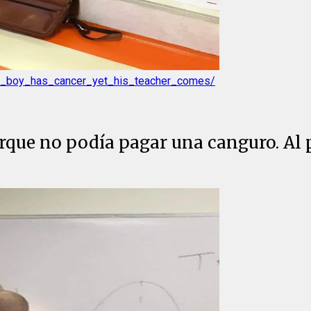
an_boy_has_cancer_yet_his_teacher_comes/
orque no podía pagar una canguro. Al p