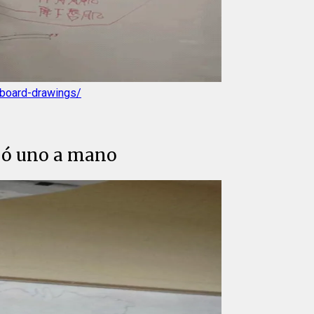
kboard-drawings/
ujó uno a mano