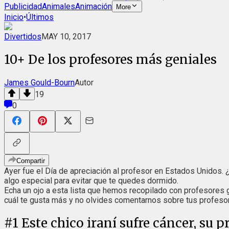
Publicidad
Animales
Animación
More
Inicio
•
Últimos
Divertidos
MAY 10, 2017
10+ De los profesores más geniales
James Gould-Bourn
Autor
19
0
Compartir
Ayer fue el Día de apreciación al profesor en Estados Unidos. 
algo especial para evitar que te quedes dormido.
Echa un ojo a esta lista que hemos recopilado con profesores ge
cuál te gusta más y no olvides comentarnos sobre tus profeso
#
1
Este chico iraní sufre cáncer, su p