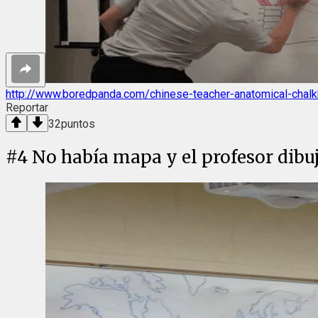
http://www.boredpanda.com/chinese-teacher-anatomical-chal
Reportar
32
puntos
#
4
No había mapa y el profesor dib