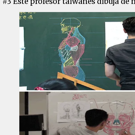
#
3
Este profesor taiwanés dibuja de