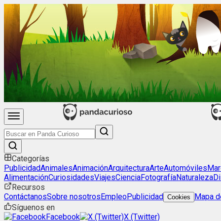
Categorías
Publicidad
Animales
Animación
Arquitectura
Arte
Automóviles
Mar
Alimentación
Curiosidades
Viajes
Ciencia
Fotografía
Naturaleza
Di
Recursos
Contáctanos
Sobre nosotros
Empleo
Publicidad
Mapa de
Cookies
Síguenos en
Facebook
X (Twitter)