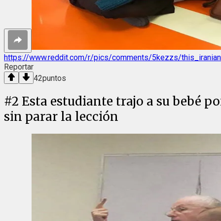
https://www.reddit.com/r/pics/comments/5kezzs/this_irani
Reportar
42
puntos
#
2
Esta estudiante trajo a su bebé p
sin parar la lección