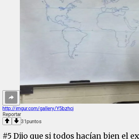
http://imgur.com/gallery/Y5bzhcj
Reportar
31
puntos
#
5
Dijo que si todos hacían bien el 