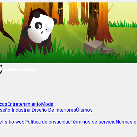
cas
Entretenimiento
Moda
seño Industrial
Diseño De Interiores
Últimos
l sitio web
Política de privacidad
Términos de servicio
Normas ed