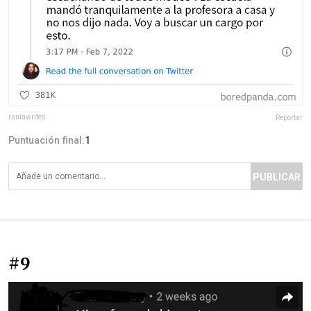
raniawrites
Reportar
Puntuación final:
1
PUBLICAR
#9