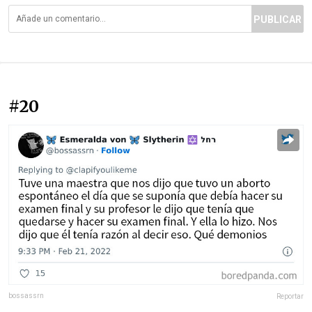
PUBLICAR
#20
bossassrn
Reportar