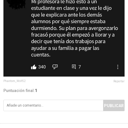
Phantom_Wolf52
Reportar
Puntuación final:
1
PUBLICAR