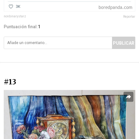
nonbinarystarz
Reportar
Puntuación final:
1
PUBLICAR
#13