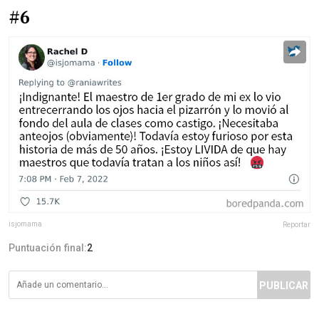
#6
isjomama
Reportar
Puntuación final:
2
PUBLICAR