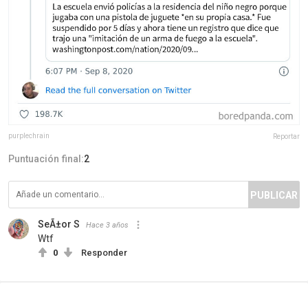
purplechrain
Reportar
Puntuación final:
2
PUBLICAR
SeÃ±or S
Hace 3 años
Wtf
0
Responder