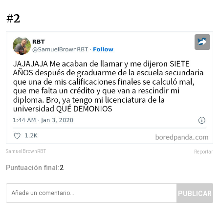
#2
SamuelBrownRBT
Reportar
Puntuación final:
2
PUBLICAR