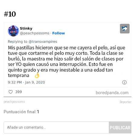
#10
peachpossoms
Reportar
Puntuación final:
1
PUBLICAR