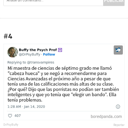
PUBLICAR
#4
DrPsyBuffy
Reportar