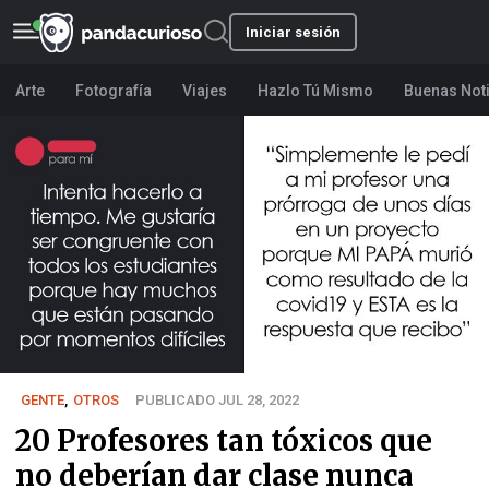
Iniciar sesión
Arte
Fotografía
Viajes
Hazlo Tú Mismo
Buenas Not
GENTE
,
OTROS
PUBLICADO JUL 28, 2022
20 Profesores tan tóxicos que
no deberían dar clase nunca