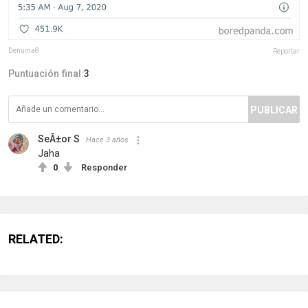
Denuma8
Reportar
Puntuación final:
3
PUBLICAR
SeÃ±or S
Hace 3 años
Jaha
0
Responder
RELATED: