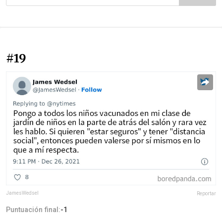
#19
JamesWedsel
Reportar
Puntuación final:
-1