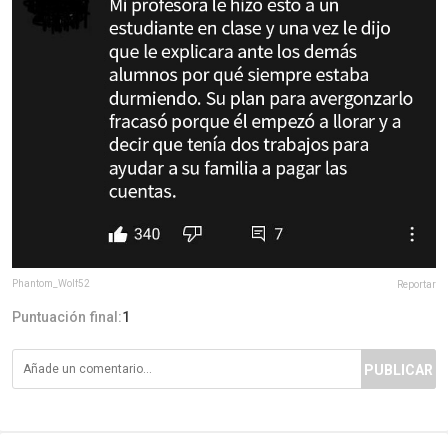
Phantom_Wolf52
Reportar
Puntuación final:
1
PUBLICAR