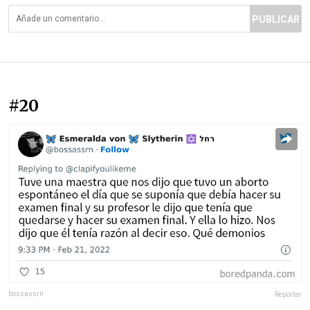
PUBLICAR
#20
bossassrn
Reportar