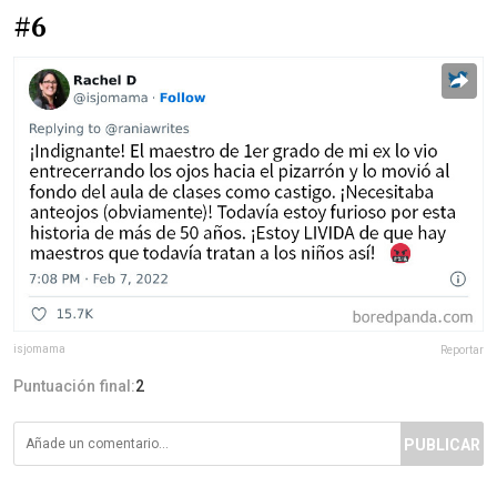
#6
isjomama
Reportar
Puntuación final:
2
PUBLICAR