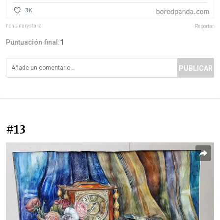
nonbinarystarz
Reportar
Puntuación final:
1
PUBLICAR
#13