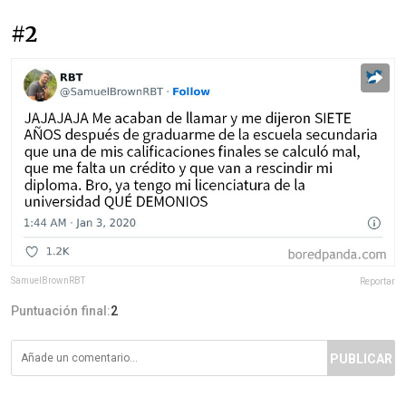
#2
SamuelBrownRBT
Reportar
Puntuación final:
2
PUBLICAR