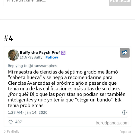
PUBLICAR
#4
DrPsyBuffy
Reportar