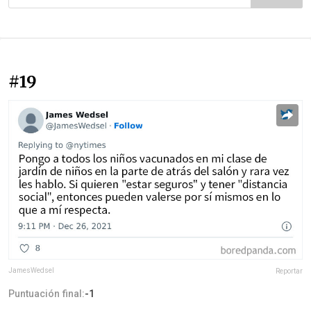
#19
JamesWedsel
Reportar
Puntuación final:
-1