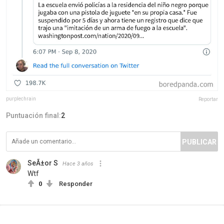
purplechrain
Reportar
Puntuación final:
2
PUBLICAR
SeÃ±or S
Hace 3 años
Wtf
0
Responder