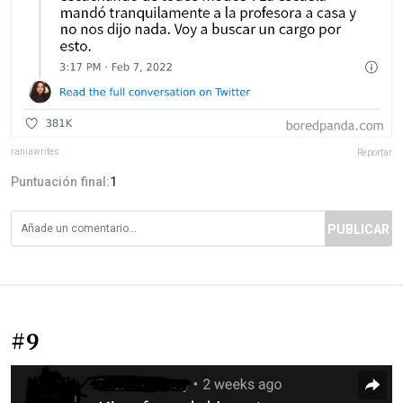
raniawrites
Reportar
Puntuación final:
1
PUBLICAR
#9