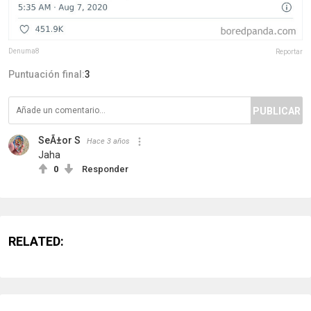
Denuma8
Reportar
Puntuación final:
3
PUBLICAR
SeÃ±or S
Hace 3 años
Jaha
0
Responder
RELATED: