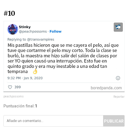
#10
peachpossoms
Reportar
Puntuación final:
1
PUBLICAR