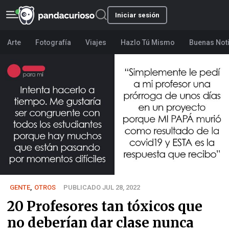
Iniciar sesión
Arte
Fotografía
Viajes
Hazlo Tú Mismo
Buenas Not
GENTE
,
OTROS
PUBLICADO JUL 28, 2022
20 Profesores tan tóxicos que
no deberían dar clase nunca