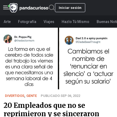
Iniciar sesión
Arte
Fotografía
Viajes
Hazlo Tú Mismo
Buenas Not
DIVERTIDOS
,
GENTE
PUBLICADO SEP 06, 2022
20 Empleados que no se
reprimieron y se sinceraron