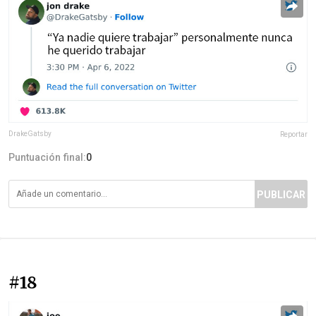
DrakeGatsby
Reportar
Puntuación final:
0
PUBLICAR
#18