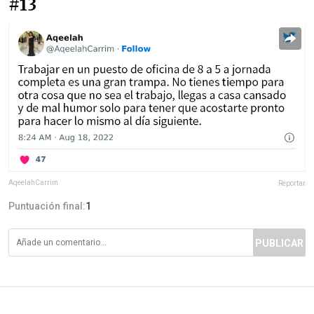
#13
AqeelahCarrim
Reportar
Puntuación final:
1
PUBLICAR