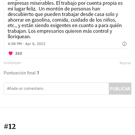
wyldepepper
Reportar
Puntuación final:
1
PUBLICAR
#12