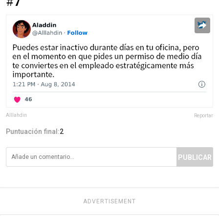
#7
Alllahdin
Reportar
Puntuación final:
2
PUBLICAR
ADVERTISEMENT