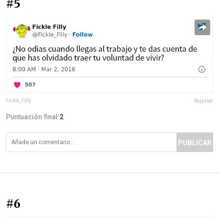
#5
Fickle_Filly
Reportar
Puntuación final:
2
PUBLICAR
#6