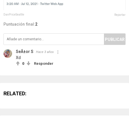
DanPriceSeattle
Reportar
Puntuación final:
2
PUBLICAR
SeÃ±or S
Hace 3 años
Xd
0
Responder
RELATED: