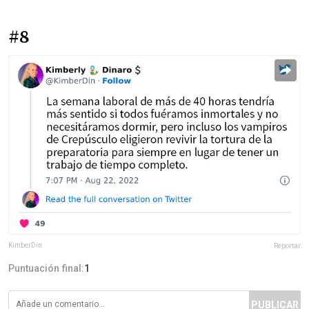
#8
KimberDin
Reportar
Puntuación final:
1
PUBLICAR