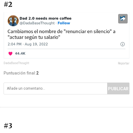
#2
DadaBaseThought
Reportar
Puntuación final:
2
PUBLICAR
#3