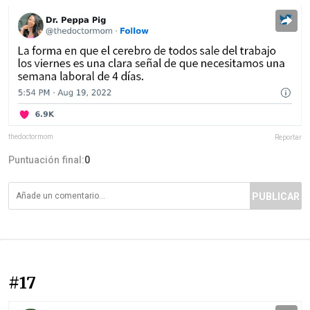
thedoctormom
Reportar
Puntuación final:
0
PUBLICAR
#17