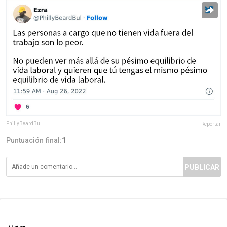
PhillyBeardBul
Reportar
Puntuación final:
1
PUBLICAR