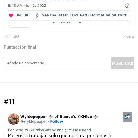
dee4real88
Reportar
Puntuación final:
1
PUBLICAR
#11