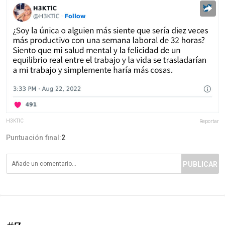
H3KTlC
Reportar
Puntuación final:
2
PUBLICAR