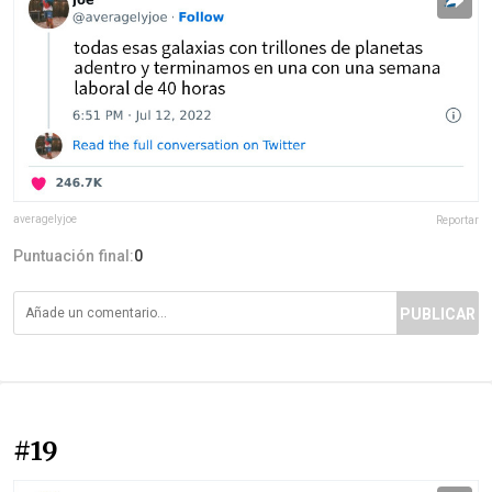
averageIyjoe
Reportar
Puntuación final:
0
PUBLICAR
#19