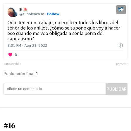
sunbleach3d
Reportar
Puntuación final:
1
PUBLICAR
#16