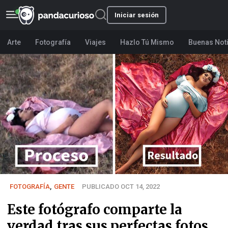
Iniciar sesión
Arte
Fotografía
Viajes
Hazlo Tú Mismo
Buenas Not
FOTOGRAFÍA
,
GENTE
PUBLICADO OCT 14, 2022
Este fotógrafo comparte la
verdad tras sus perfectas fotos