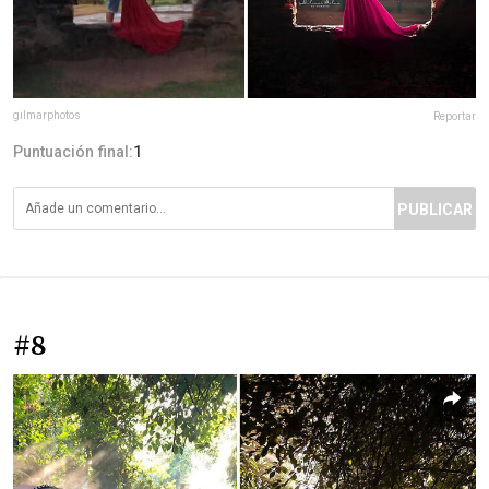
gilmarphotos
Reportar
Puntuación final:
1
PUBLICAR
#8