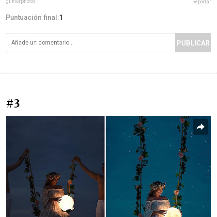
gilmarphotos
Reportar
Puntuación final:
1
PUBLICAR
#3