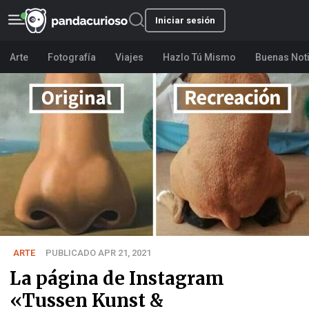
Iniciar sesión
Arte
Fotografía
Viajes
Hazlo Tú Mismo
Buenas Not
ARTE
PUBLICADO APR 21, 2021
La página de Instagram
«Tussen Kunst &