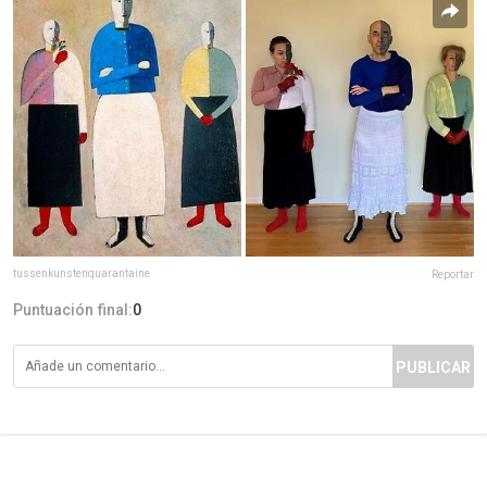
tussenkunstenquarantaine
Reportar
Puntuación final:
0
PUBLICAR