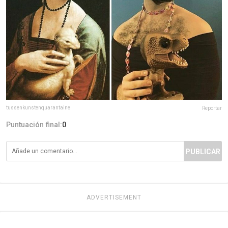
tussenkunstenquarantaine
Reportar
Puntuación final:
0
PUBLICAR
ADVERTISEMENT