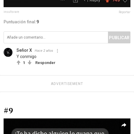
insultsrare
Reportar
Puntuación final:
9
PUBLICAR
Señor X
Hace 2 años
Y conmigo
1
Responder
ADVERTISEMENT
#9