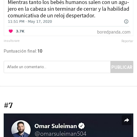
insultsrare
Reportar
Puntuación final:
10
PUBLICAR
#7