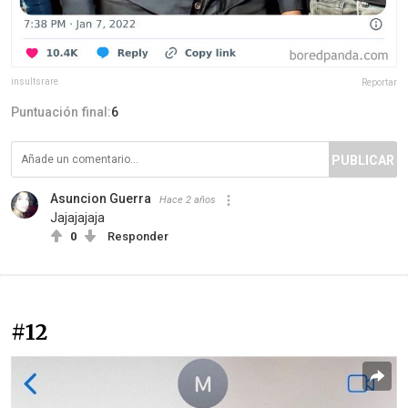
insultsrare
Reportar
Puntuación final:
6
PUBLICAR
Asuncion Guerra
Hace 2 años
Jajajajaja
0
Responder
#12