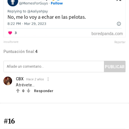
insultsrare
Reportar
Puntuación final:
4
PUBLICAR
CBX
Hace 2 años
Atrévete...
0
Responder
#16