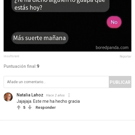
insultsrare
Reportar
Puntuación final:
9
PUBLICAR
Natalia Lahoz
Hace 2 años
Jajajaja. Este me ha hecho gracia
5
Responder