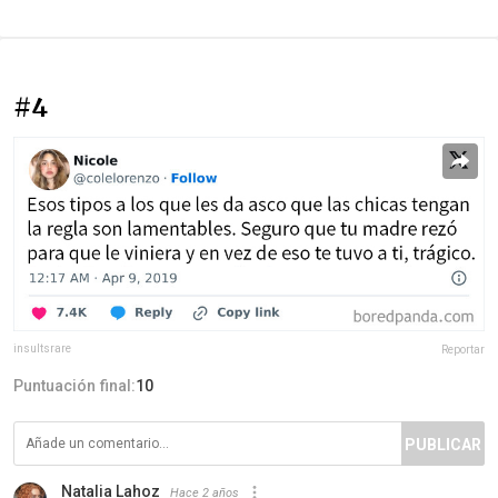
#4
insultsrare
Reportar
Puntuación final:
10
PUBLICAR
Natalia Lahoz
Hace 2 años