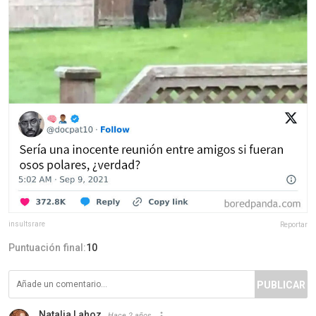
insultsrare
Reportar
Puntuación final:
10
PUBLICAR
Natalia Lahoz
Hace 2 años