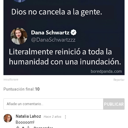
insultsrare
Reportar
Puntuación final:
10
PUBLICAR
Natalia Lahoz
Hace 2 años
Booooom!