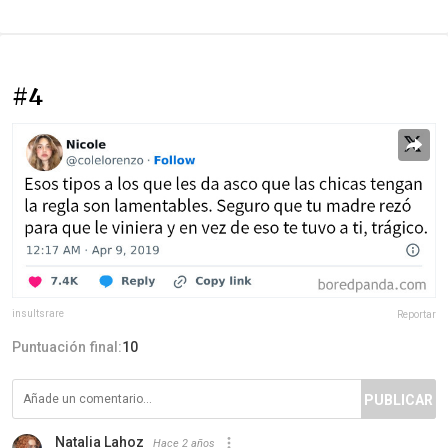
#4
insultsrare
Reportar
Puntuación final:
10
PUBLICAR
Natalia Lahoz
Hace 2 años