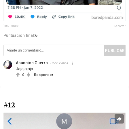
insultsrare
Reportar
Puntuación final:
6
PUBLICAR
Asuncion Guerra
Hace 2 años
Jajajajaja
0
Responder
#12