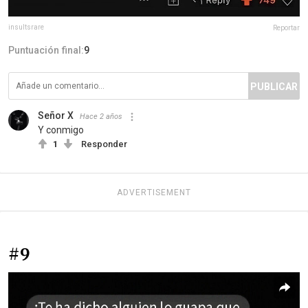
insultsrare
Reportar
Puntuación final:
9
PUBLICAR
Señor X
Hace 2 años
Y conmigo
1
Responder
ADVERTISEMENT
#9