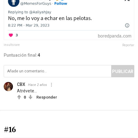
insultsrare
Reportar
Puntuación final:
4
PUBLICAR
CBX
Hace 2 años
Atrévete...
0
Responder
#16