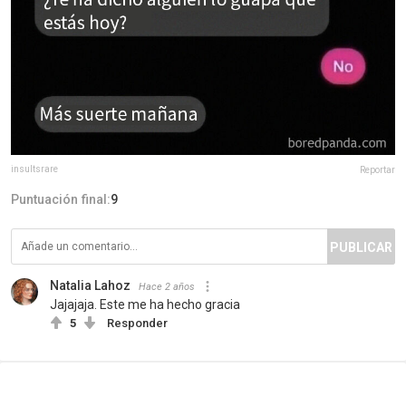
insultsrare
Reportar
Puntuación final:
9
PUBLICAR
Natalia Lahoz
Hace 2 años
Jajajaja. Este me ha hecho gracia
5
Responder