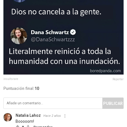
insultsrare
Reportar
Puntuación final:
10
PUBLICAR
Natalia Lahoz
Hace 2 años
Booooom!