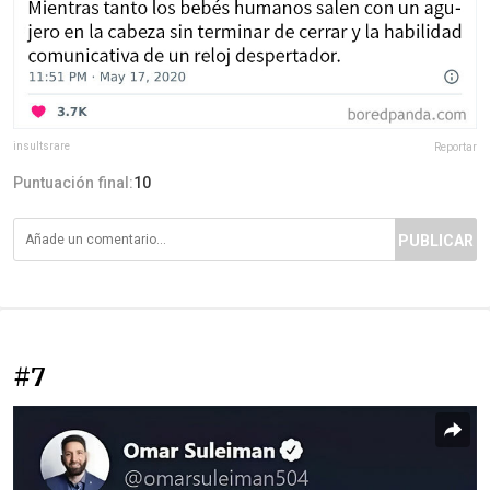
insultsrare
Reportar
Puntuación final:
10
PUBLICAR
#7