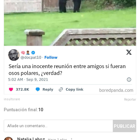
insultsrare
Reportar
Puntuación final:
10
PUBLICAR
Natalia Lahoz
Hace 2 años