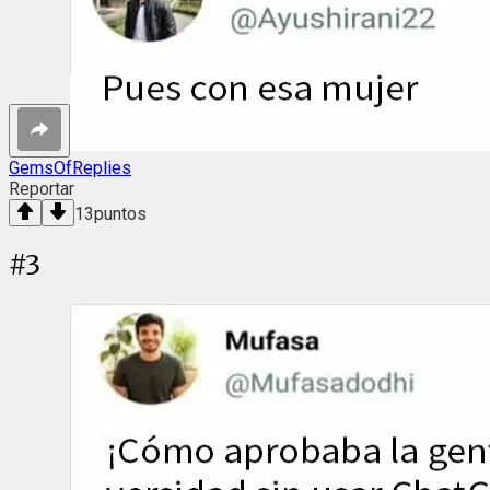
GemsOfReplies
Reportar
13
puntos
#
3