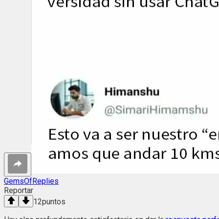
GemsOfReplies
Reportar
12
puntos