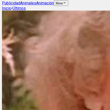
Publicidad
Animales
Animación
More
Inicio
•
Últimos