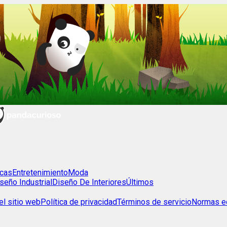
cas
Entretenimiento
Moda
seño Industrial
Diseño De Interiores
Últimos
l sitio web
Política de privacidad
Términos de servicio
Normas ed