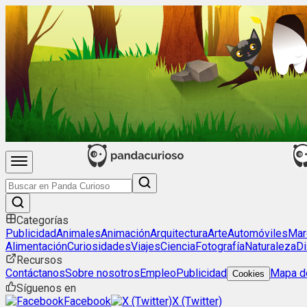
Categorías
Publicidad
Animales
Animación
Arquitectura
Arte
Automóviles
Mar
Alimentación
Curiosidades
Viajes
Ciencia
Fotografía
Naturaleza
Di
Recursos
Contáctanos
Sobre nosotros
Empleo
Publicidad
Mapa de
Cookies
Síguenos en
Facebook
X (Twitter)