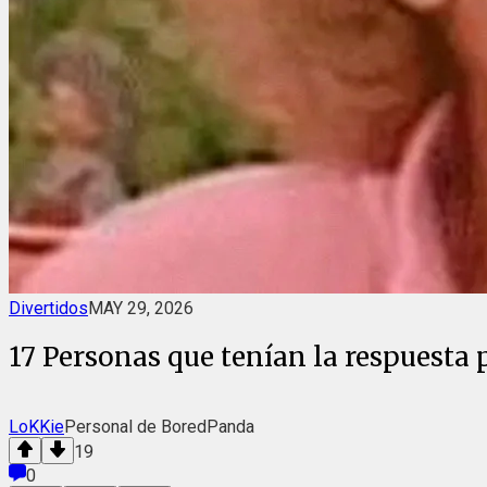
Divertidos
MAY 29, 2026
17 Personas que tenían la respuesta 
LoKKie
Personal de BoredPanda
19
0