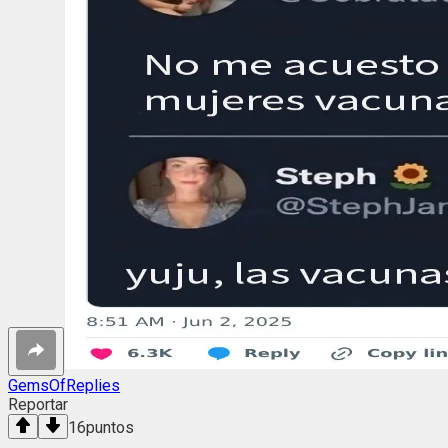
GemsOfReplies
Reportar
16
puntos