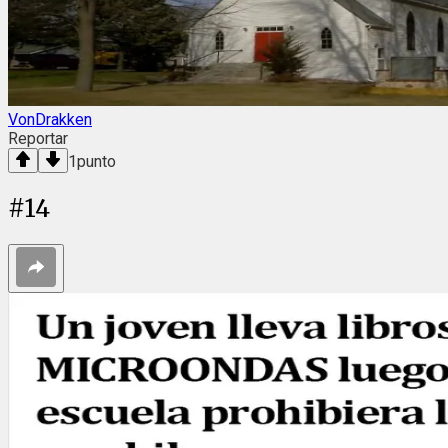
VonDrakken
Reportar
1
punto
#
14