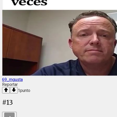
69_mgusta
Reportar
1
punto
#
13