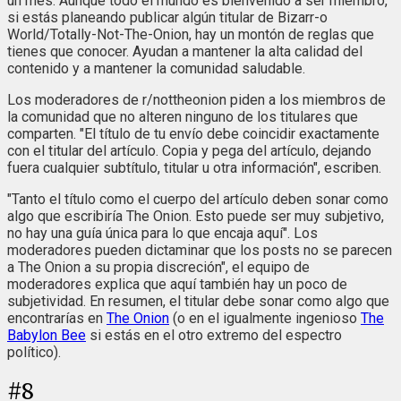
un mes. Aunque todo el mundo es bienvenido a ser miembro,
si estás planeando publicar algún titular de Bizarr-o
World/Totally-Not-The-Onion, hay un montón de reglas que
tienes que conocer. Ayudan a mantener la alta calidad del
contenido y a mantener la comunidad saludable.
Los moderadores de r/nottheonion piden a los miembros de
la comunidad que no alteren ninguno de los titulares que
comparten. "El título de tu envío debe coincidir exactamente
con el titular del artículo. Copia y pega del artículo, dejando
fuera cualquier subtítulo, titular u otra información", escriben.
"Tanto el título como el cuerpo del artículo deben sonar como
algo que escribiría The Onion. Esto puede ser muy subjetivo,
no hay una guía única para lo que encaja aquí". Los
moderadores pueden dictaminar que los posts no se parecen
a The Onion a su propia discreción", el equipo de
moderadores explica que aquí también hay un poco de
subjetividad. En resumen, el titular debe sonar como algo que
encontrarías en
The Onion
(o en el igualmente ingenioso
The
Babylon Bee
si estás en el otro extremo del espectro
político).
#
8