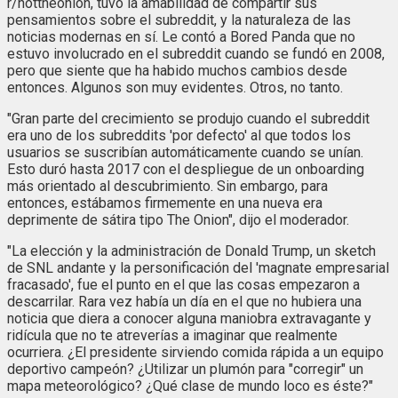
r/nottheonion, tuvo la amabilidad de compartir sus
pensamientos sobre el subreddit, y la naturaleza de las
noticias modernas en sí. Le contó a Bored Panda que no
estuvo involucrado en el subreddit cuando se fundó en 2008,
pero que siente que ha habido muchos cambios desde
entonces. Algunos son muy evidentes. Otros, no tanto.
"Gran parte del crecimiento se produjo cuando el subreddit
era uno de los subreddits 'por defecto' al que todos los
usuarios se suscribían automáticamente cuando se unían.
Esto duró hasta 2017 con el despliegue de un onboarding
más orientado al descubrimiento. Sin embargo, para
entonces, estábamos firmemente en una nueva era
deprimente de sátira tipo The Onion", dijo el moderador.
"La elección y la administración de Donald Trump, un sketch
de SNL andante y la personificación del 'magnate empresarial
fracasado', fue el punto en el que las cosas empezaron a
descarrilar. Rara vez había un día en el que no hubiera una
noticia que diera a conocer alguna maniobra extravagante y
ridícula que no te atreverías a imaginar que realmente
ocurriera. ¿El presidente sirviendo comida rápida a un equipo
deportivo campeón? ¿Utilizar un plumón para "corregir" un
mapa meteorológico? ¿Qué clase de mundo loco es éste?"