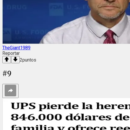
TheGiant1989
Reportar
2
puntos
#
9