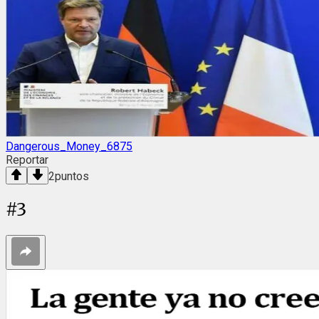
Dangerous_Money_6875
Reportar
2
puntos
#
3