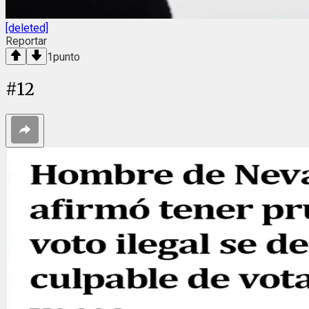
[deleted]
Reportar
1
punto
#
12