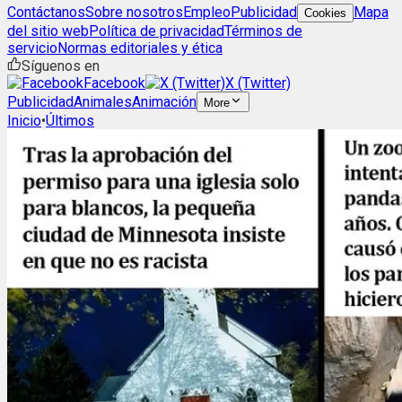
Contáctanos
Sobre nosotros
Empleo
Publicidad
Mapa
Cookies
del sitio web
Política de privacidad
Términos de
servicio
Normas editoriales y ética
Síguenos en
Facebook
X (Twitter)
Publicidad
Animales
Animación
More
Inicio
•
Últimos