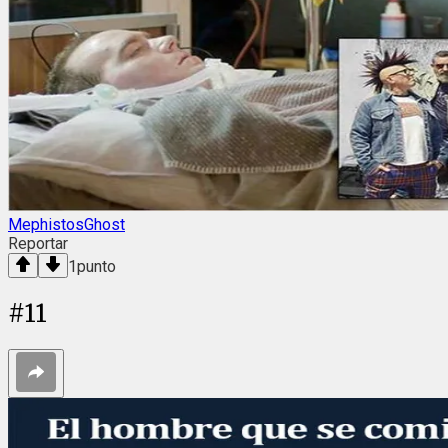
MephistosGhost
Reportar
1
punto
#
11