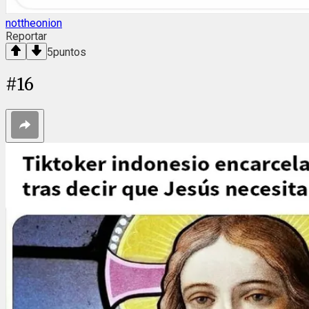
nottheonion
Reportar
5
puntos
#
16