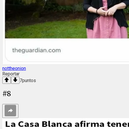
nottheonion
Reportar
7
puntos
#
8