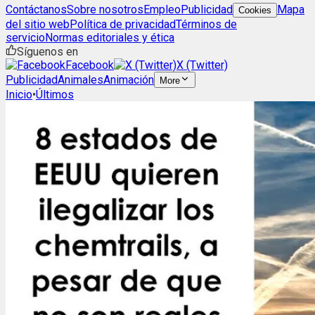
Contáctanos
Sobre nosotros
Empleo
Publicidad
Mapa
Cookies
del sitio web
Política de privacidad
Términos de
servicio
Normas editoriales y ética
Síguenos en
Facebook
X (Twitter)
Publicidad
Animales
Animación
More
Inicio
•
Últimos