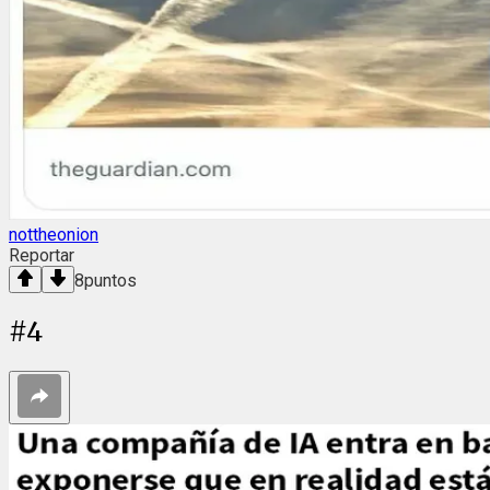
nottheonion
Reportar
8
puntos
#
4