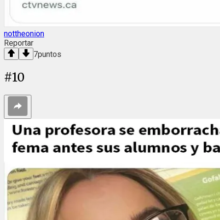
nottheonion
Reportar
7
puntos
#
10