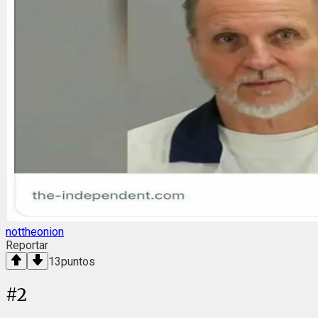
nottheonion
Reportar
13
puntos
#
2