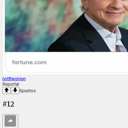
nottheonion
Reportar
6
puntos
#
12