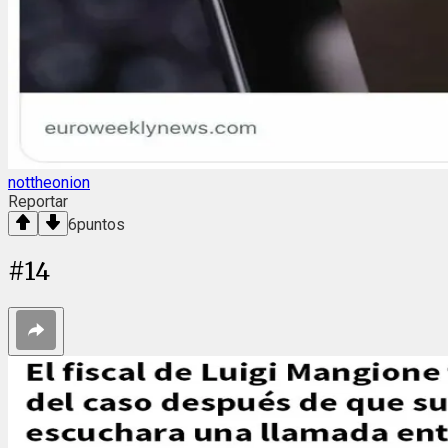
nottheonion
Reportar
6
puntos
#
14