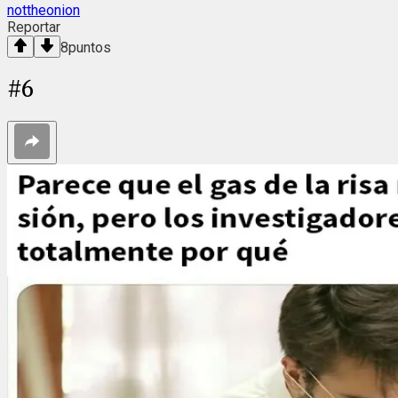
nottheonion
Reportar
8
puntos
#
6