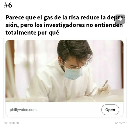
#6
nottheonion
Reportar