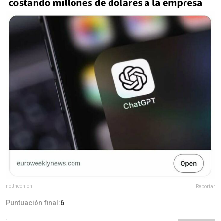
nottheonion
Reportar
Puntuación final:
6