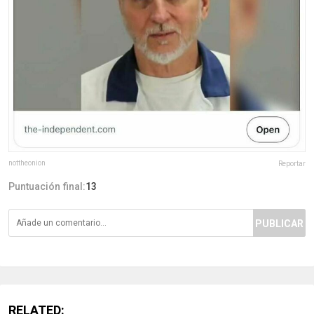
nottheonion
Reportar
Puntuación final:
13
PUBLICAR
RELATED: