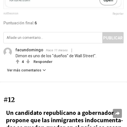
nottheonion
Reportar
Puntuación final:
6
PUBLICAR
facundomingo
Hace 11 meses
Dimon es uno de los "dueños" de Wall Street".
4
Responder
Ver más comentarios
#12