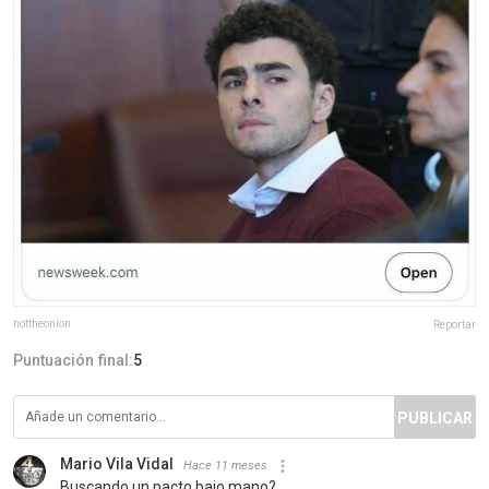
nottheonion
Reportar
Puntuación final:
5
PUBLICAR
Mario Vila Vidal
Hace 11 meses
Buscando un pacto bajo mano?