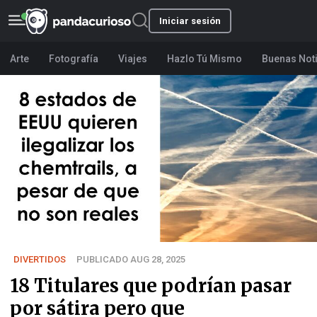
Iniciar sesión
Arte
Fotografía
Viajes
Hazlo Tú Mismo
Buenas Not
DIVERTIDOS
PUBLICADO AUG 28, 2025
18 Titulares que podrían pasar
por sátira pero que