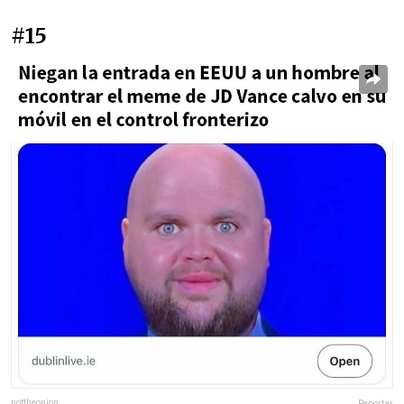
#15
nottheonion
Reportar