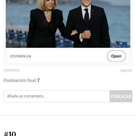
nottheonion
Reportar
Puntuación final:
7
PUBLICAR
#10