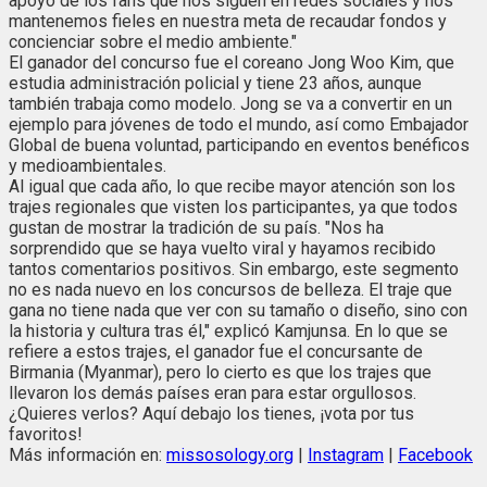
apoyo de los fans que nos siguen en redes sociales y nos
mantenemos fieles en nuestra meta de recaudar fondos y
concienciar sobre el medio ambiente."
El ganador del concurso fue el coreano Jong Woo Kim, que
estudia administración policial y tiene 23 años, aunque
también trabaja como modelo. Jong se va a convertir en un
ejemplo para jóvenes de todo el mundo, así como Embajador
Global de buena voluntad, participando en eventos benéficos
y medioambientales.
Al igual que cada año, lo que recibe mayor atención son los
trajes regionales que visten los participantes, ya que todos
gustan de mostrar la tradición de su país. "Nos ha
sorprendido que se haya vuelto viral y hayamos recibido
tantos comentarios positivos. Sin embargo, este segmento
no es nada nuevo en los concursos de belleza. El traje que
gana no tiene nada que ver con su tamaño o diseño, sino con
la historia y cultura tras él," explicó Kamjunsa. En lo que se
refiere a estos trajes, el ganador fue el concursante de
Birmania (Myanmar), pero lo cierto es que los trajes que
llevaron los demás países eran para estar orgullosos.
¿Quieres verlos? Aquí debajo los tienes, ¡vota por tus
favoritos!
Más información en:
missosology.org
|
Instagram
|
Facebook