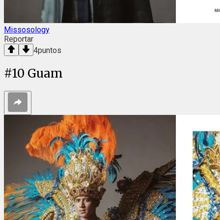
Missosology
Reportar
4
puntos
#
10
Guam