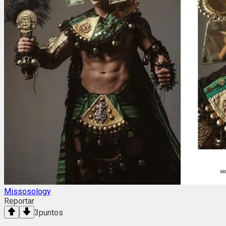
Missosology
Reportar
3
puntos