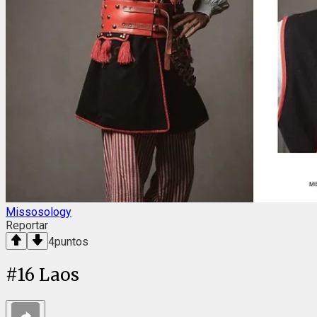
Missosology
Reportar
4
puntos
#
16
Laos