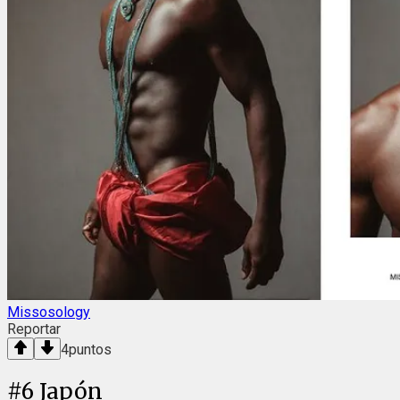
Missosology
Reportar
4
puntos
#
6
Japón