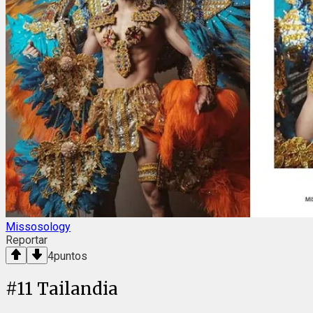
Missosology
Reportar
4
puntos
#
11
Tailandia