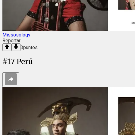
Missosology
Reportar
3
puntos
#
17
Perú