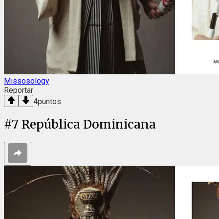
Missosology
Reportar
4
puntos
#
7
República Dominicana