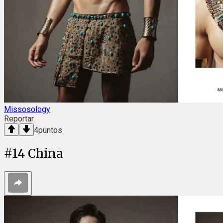
Missosology
Reportar
4
puntos
#
14
China