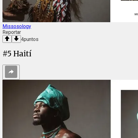
Missosology
Reportar
4
puntos
#
5
Haití