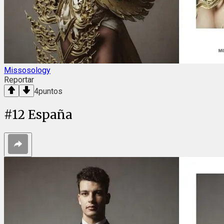
Missosology
Reportar
4
puntos
#
12
España