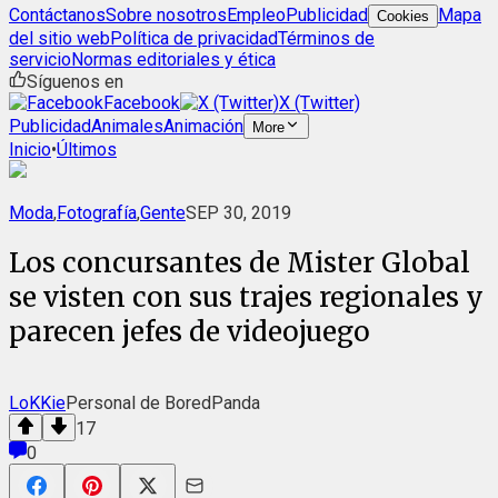
Contáctanos
Sobre nosotros
Empleo
Publicidad
Mapa
Cookies
del sitio web
Política de privacidad
Términos de
servicio
Normas editoriales y ética
Síguenos en
Facebook
X (Twitter)
Publicidad
Animales
Animación
More
Inicio
•
Últimos
Moda
,
Fotografía
,
Gente
SEP 30, 2019
Los concursantes de Mister Global
se visten con sus trajes regionales y
parecen jefes de videojuego
LoKKie
Personal de BoredPanda
17
0