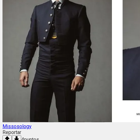
Missosology
Reportar
4
puntos