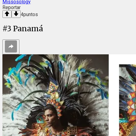
Missosology
Reportar
4
puntos
#
3
Panamá