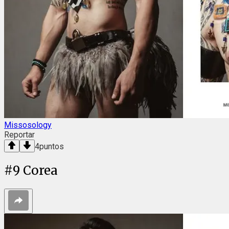
Missosology
Reportar
4
puntos
#
9
Corea