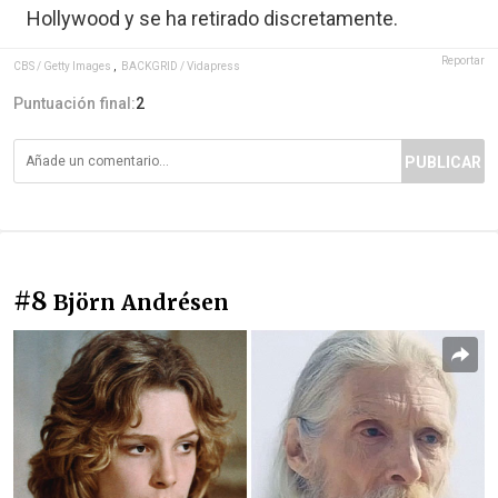
Hollywood y se ha retirado discretamente.
Reportar
CBS / Getty Images
,
BACKGRID / Vidapress
Puntuación final:
2
PUBLICAR
#8
Björn Andrésen