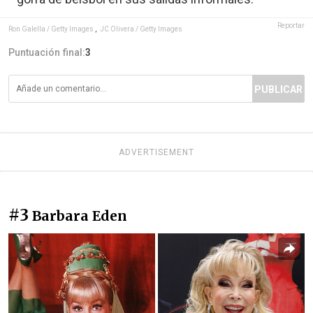
Reportar
Ron Galella / Getty Images
,
JC Olivera / Getty Images
Puntuación final:
3
PUBLICAR
ADVERTISEMENT
#3
Barbara Eden