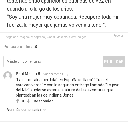
todo, haciendo apariciones públicas de vez en
cuando a lo largo de los años.
“Soy una mujer muy obstinada. Recuperé toda mi
fuerza, la mayor que jamás volvería a tener”.
Reportar
Bridgeman Images / Vidapress
,
Jason Mendez / Getty Images
Puntuación final:
3
PUBLICAR
Paul Martin B
Hace 9 meses
"La esmeralda perdida" en España se llamó "Tras el
corazón verde" y con la segunda entrega llamada "La joya
del Nilo" supieron estar a la altura de las aventuras que
planteaban las de Indiana Jones
3
Responder
Ver más comentarios