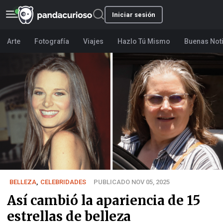
Iniciar sesión
Arte
Fotografía
Viajes
Hazlo Tú Mismo
Buenas Not
BELLEZA
,
CELEBRIDADES
PUBLICADO NOV 05, 2025
Así cambió la apariencia de 15
estrellas de belleza