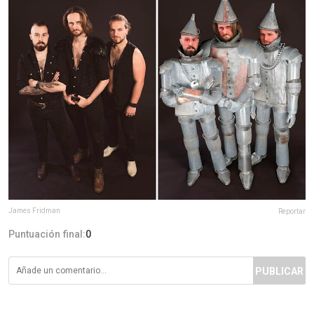
James Fridman
Reportar
Puntuación final:
0
PUBLICAR