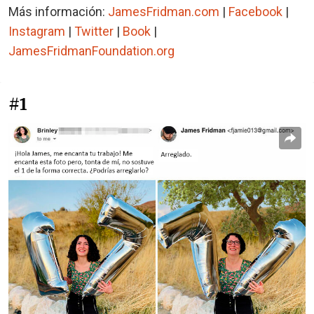
Más información:
JamesFridman.com
|
Facebook
|
Instagram
|
Twitter
|
Book
|
JamesFridmanFoundation.org
#1