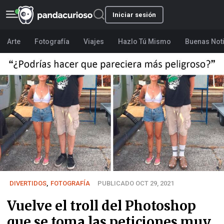
Iniciar sesión
Arte
Fotografía
Viajes
Hazlo Tú Mismo
Buenas Not
DIVERTIDOS
,
FOTOGRAFÍA
PUBLICADO OCT 29, 2021
Vuelve el troll del Photoshop
que se toma las peticiones muy