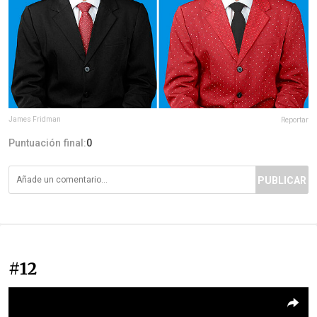
James Fridman
Reportar
Puntuación final:
0
PUBLICAR
#12