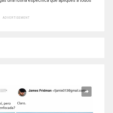
gas una rutina específica que apliques a todos
ADVERTISEMENT