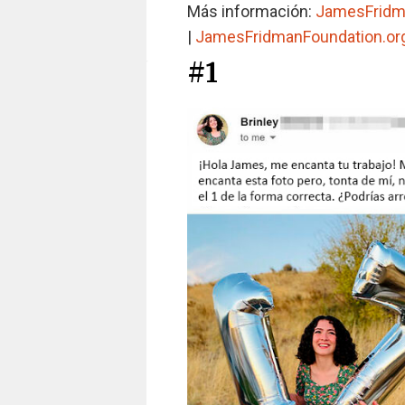
Más información:
JamesFrid
|
JamesFridmanFoundation.or
#1