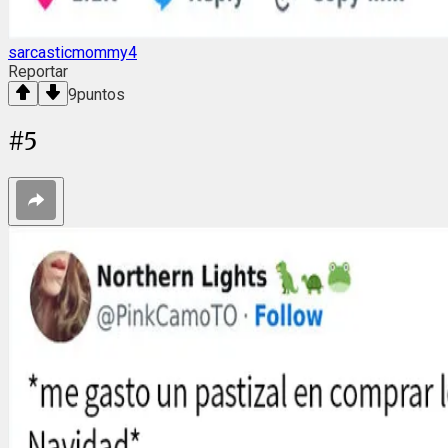
sarcasticmommy4
Reportar
9
puntos
#
5