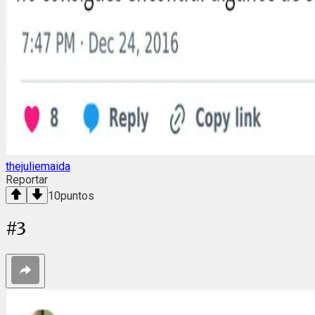
thejuliemaida
Reportar
10
puntos
#
3