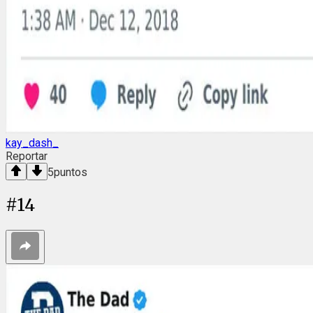
kay_dash_
Reportar
5
puntos
#
14