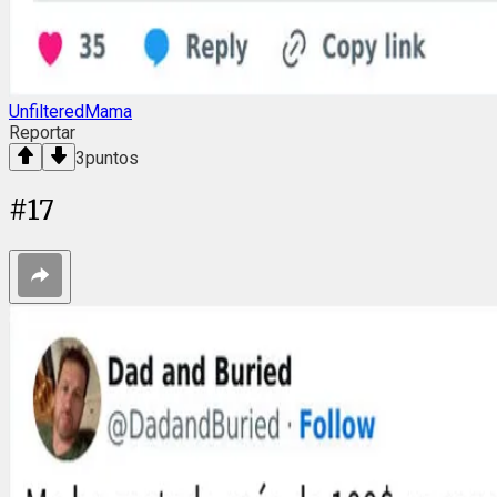
UnfilteredMama
Reportar
3
puntos
#
17