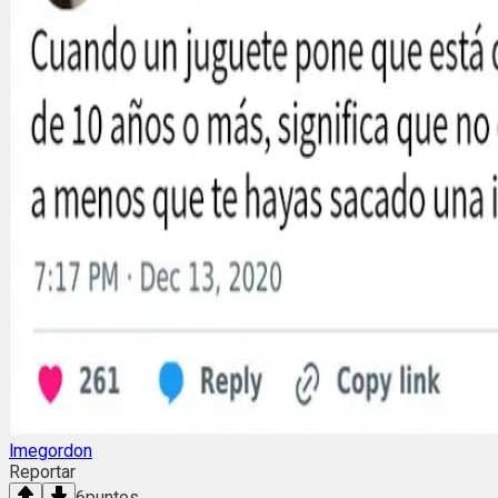
lmegordon
Reportar
6
puntos