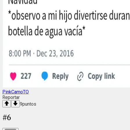
PinkCamoTO
Reportar
9
puntos
#
6