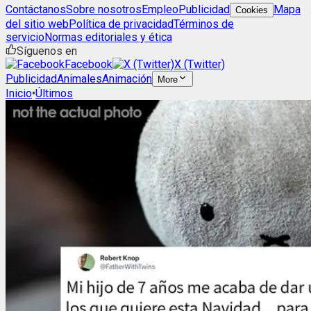
Contáctanos
Sobre nosotros
Empleo
Publicidad
Mapa
Cookies
del sitio web
Política de privacidad
Términos de
servicio
Normas editoriales y ética
Síguenos en
Facebook
X (Twitter)
Publicidad
Animales
Animación
More
Inicio
•
Últimos