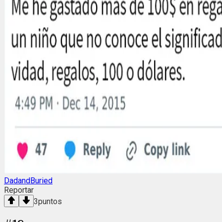
DadandBuried
Reportar
3
puntos