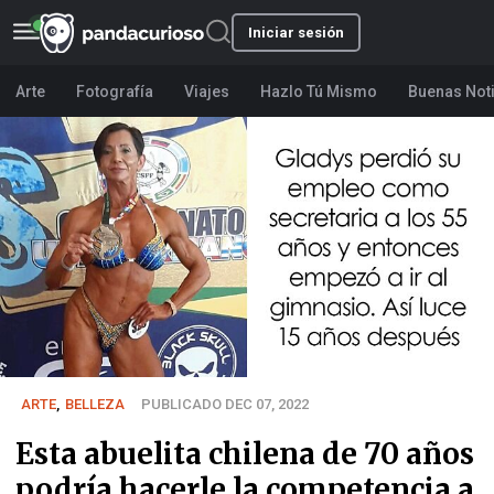
Iniciar sesión
Arte
Fotografía
Viajes
Hazlo Tú Mismo
Buenas Not
ARTE
,
BELLEZA
PUBLICADO DEC 07, 2022
Esta abuelita chilena de 70 años
podría hacerle la competencia a