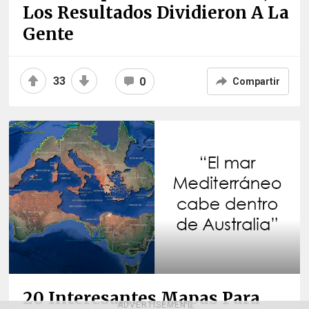
Los Resultados Dividieron A La
Gente
33
0
Compartir
20 Interesantes Mapas Para
ADVERTISEMENT