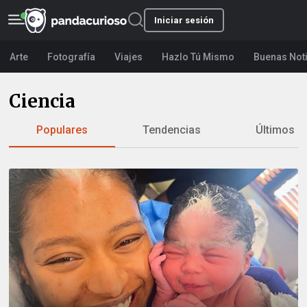
Iniciar sesión
Arte
Fotografía
Viajes
Hazlo Tú Mismo
Buenas Not
Ciencia
Populares
Tendencias
Últimos