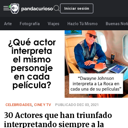
Iniciar sesión
Arte
Fotografía
Viajes
Hazlo Tú Mismo
Buenas Not
CELEBRIDADES
,
CINE Y TV
PUBLICADO DEC 03, 2021
30 Actores que han triunfado
interpretando siempre a la