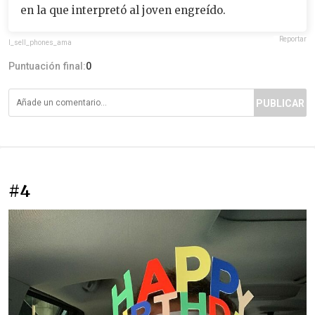
en la que interpretó al joven engreído.
Reportar
I_sell_phones_ama
Puntuación final:
0
PUBLICAR
#4