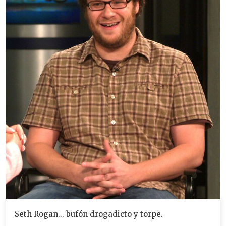
Seth Rogan... bufón drogadicto y torpe.