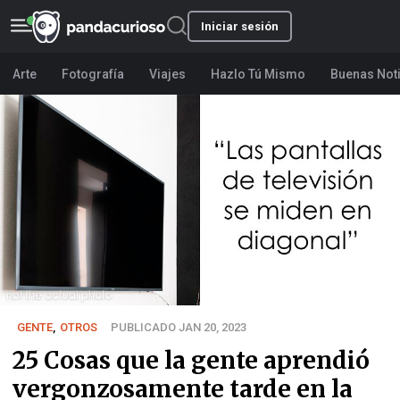
Iniciar sesión
Arte
Fotografía
Viajes
Hazlo Tú Mismo
Buenas Not
GENTE
,
OTROS
PUBLICADO JAN 20, 2023
25 Cosas que la gente aprendió
vergonzosamente tarde en la