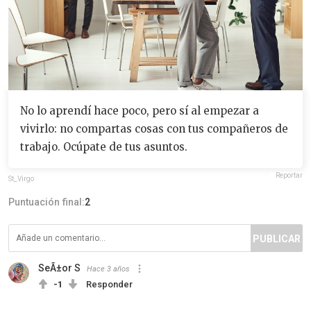
No lo aprendí hace poco, pero sí al empezar a
vivirlo: no compartas cosas con tus compañeros de
trabajo. Ocúpate de tus asuntos.
Reportar
St_Virgo
Puntuación final:
2
PUBLICAR
SeÃ±or S
Hace 3 años
-1
Responder