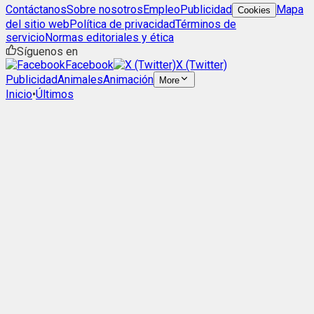
Contáctanos
Sobre nosotros
Empleo
Publicidad
Mapa
Cookies
del sitio web
Política de privacidad
Términos de
servicio
Normas editoriales y ética
Síguenos en
Facebook
X (Twitter)
Publicidad
Animales
Animación
More
Inicio
•
Últimos