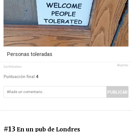
Personas toleradas
Reportar
DarthScabies
Puntuación final:
4
PUBLICAR
#13
En un pub de Londres