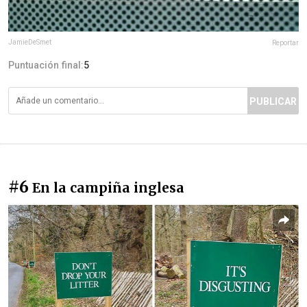
JamieDeSmet
Reportar
Puntuación final:
5
PUBLICAR
#6
En la campiña inglesa