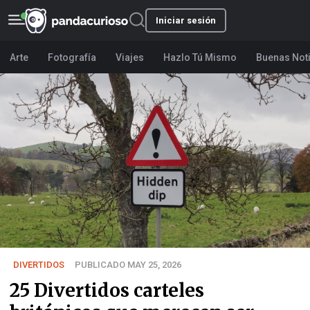
Iniciar sesión
Arte
Fotografía
Viajes
Hazlo Tú Mismo
Buenas Not
DIVERTIDOS
PUBLICADO MAY 25, 2026
25 Divertidos carteles