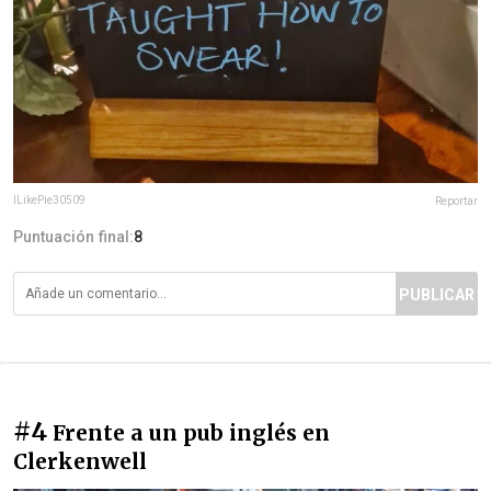
ILikePie30509
Reportar
Puntuación final:
8
PUBLICAR
#4
Frente a un pub inglés en
Clerkenwell