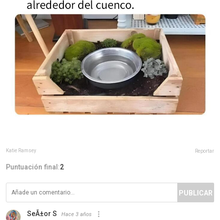
Katie Ramsey
Reportar
Puntuación final:
2
PUBLICAR
SeÃ±or S
Hace 3 años