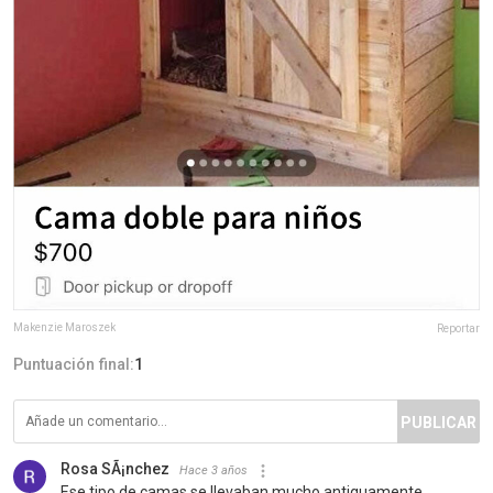
Makenzie Maroszek
Reportar
Puntuación final:
1
PUBLICAR
Rosa SÃ¡nchez
Hace 3 años
Ese tipo de camas se llevaban mucho antiguamente