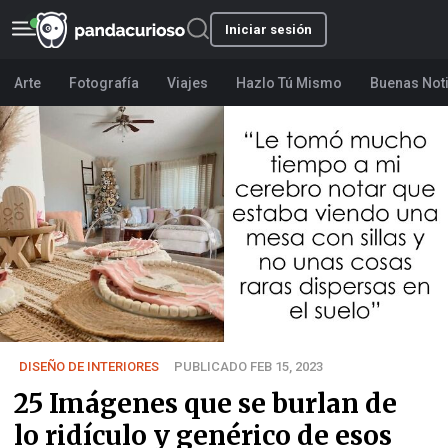
Iniciar sesión
Arte
Fotografía
Viajes
Hazlo Tú Mismo
Buenas Not
DISEÑO DE INTERIORES
PUBLICADO FEB 15, 2023
25 Imágenes que se burlan de
lo ridículo y genérico de esos