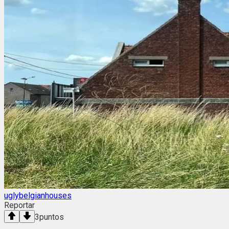
uglybelgianhouses
Reportar
3
puntos