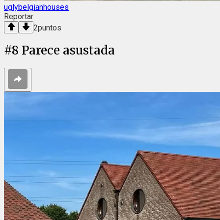
uglybelgianhouses
Reportar
2
puntos
#
8
Parece asustada