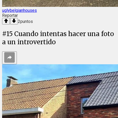
uglybelgianhouses
Reportar
2
puntos
#
15
Cuando intentas hacer una foto
a un introvertido