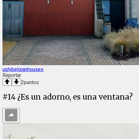
uglybelgianhouses
Reportar
2
puntos
#
14
¿Es un adorno, es una ventana?