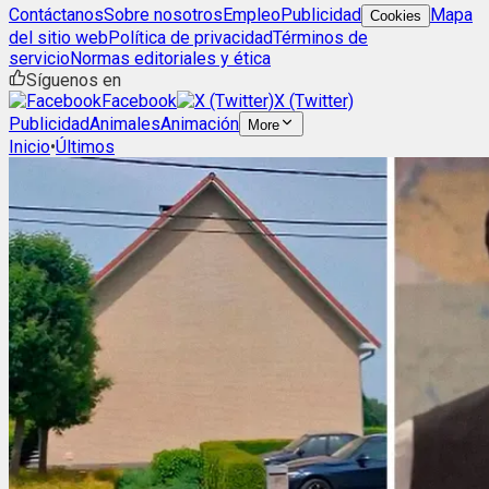
Contáctanos
Sobre nosotros
Empleo
Publicidad
Mapa
Cookies
del sitio web
Política de privacidad
Términos de
servicio
Normas editoriales y ética
Síguenos en
Facebook
X (Twitter)
Publicidad
Animales
Animación
More
Inicio
•
Últimos