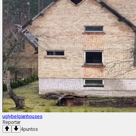
uglybelgianhouses
Reportar
4
puntos