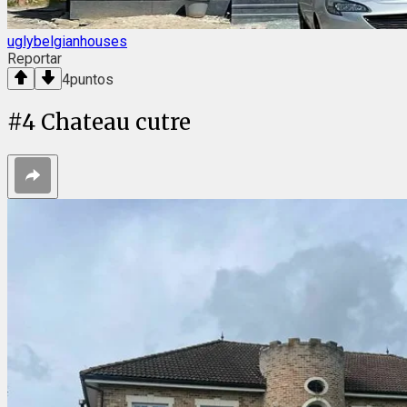
uglybelgianhouses
Reportar
4
puntos
#
4
Chateau cutre