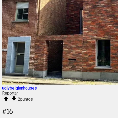
uglybelgianhouses
Reportar
2
puntos
#
16