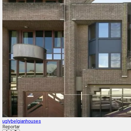
uglybelgianhouses
Reportar