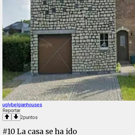
uglybelgianhouses
Reportar
2
puntos
#
10
La casa se ha ido