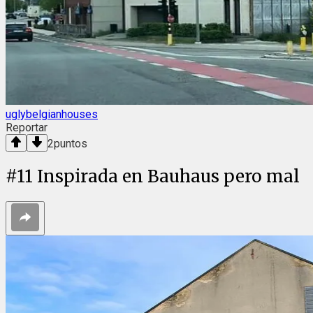
uglybelgianhouses
Reportar
2
puntos
#
11
Inspirada en Bauhaus pero mal