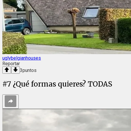
uglybelgianhouses
Reportar
3
puntos
#
7
¿Qué formas quieres? TODAS