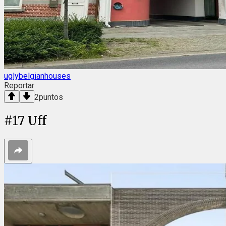
uglybelgianhouses
Reportar
2
puntos
#
17
Uff