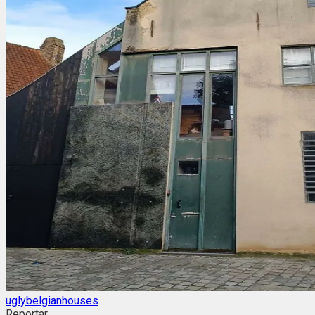
uglybelgianhouses
Reportar