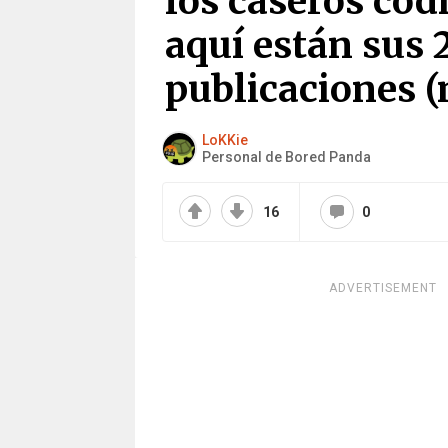
los caseros codi
aquí están sus 
publicaciones (
LoKKie
Personal de Bored Panda
16
0
ADVERTISEMENT