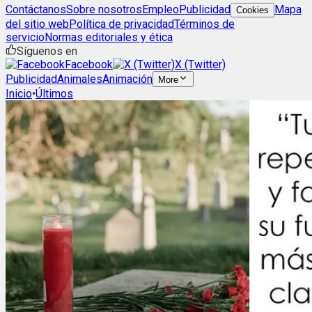
Contáctanos
Sobre nosotros
Empleo
Publicidad
Mapa
Cookies
del sitio web
Política de privacidad
Términos de
servicio
Normas editoriales y ética
Síguenos en
Facebook
X (Twitter)
Publicidad
Animales
Animación
More
Inicio
•
Últimos