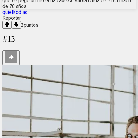
que se pegó un tiro en la cabeza. Ahora cuida de él su madre
de 78 años.
quietkodiac
Reportar
2
puntos
#
13