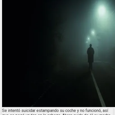
Se intentó suicidar estampando su coche y no funcionó, así