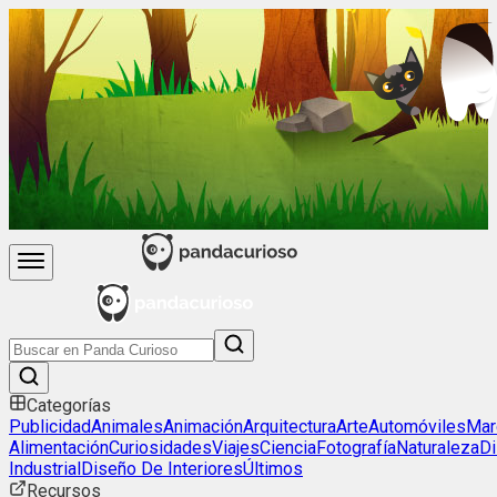
Categorías
Publicidad
Animales
Animación
Arquitectura
Arte
Automóviles
Mar
Alimentación
Curiosidades
Viajes
Ciencia
Fotografía
Naturaleza
D
Industrial
Diseño De Interiores
Últimos
Recursos