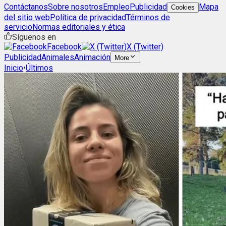
Contáctanos
Sobre nosotros
Empleo
Publicidad
Mapa
Cookies
del sitio web
Política de privacidad
Términos de
servicio
Normas editoriales y ética
Síguenos en
Facebook
X (Twitter)
Publicidad
Animales
Animación
More
Inicio
•
Últimos