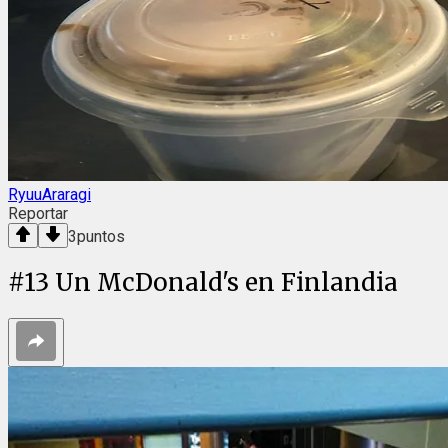
RyuuAraragi
Reportar
3
puntos
#
13
Un McDonald's en Finlandia