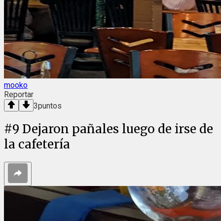
mooko
Reportar
3
puntos
#
9
Dejaron pañales luego de irse de
la cafetería