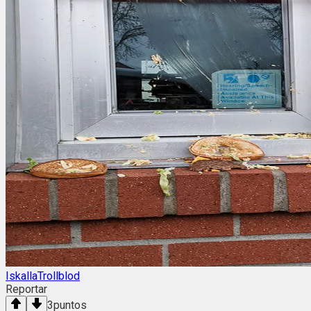
IskallaTrollblod
Reportar
3
puntos