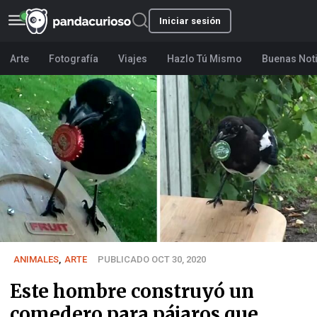
Iniciar sesión
Arte
Fotografía
Viajes
Hazlo Tú Mismo
Buenas Not
ANIMALES
,
ARTE
PUBLICADO OCT 30, 2020
Este hombre construyó un
comedero para pájaros que