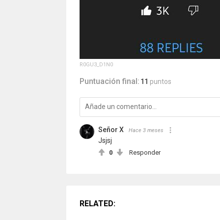
R0GU3_D1N0
Puntuación final:
11
puntos
Señor X
Hace 3 meses
Jsjsj
0
Responder
RELATED: