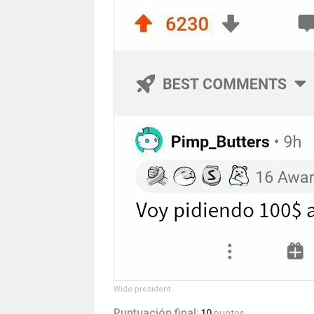
Wide-president
Puntuación final:
10
puntos