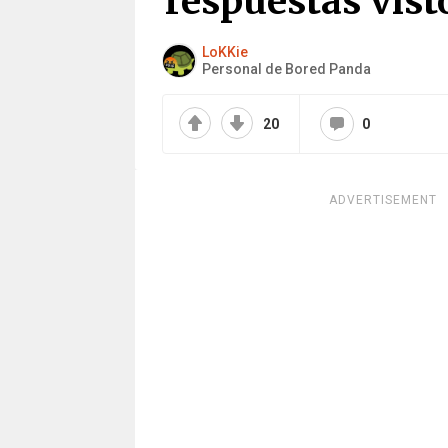
respuestas vist
LoKKie
Personal de Bored Panda
20
0
ADVERTISEMENT