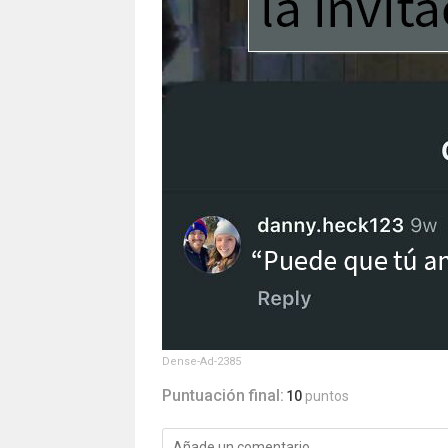
Dense-Ad-2385
Puntuación final:
10
puntos