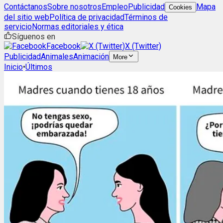
Contáctanos
Sobre nosotros
Empleo
Publicidad
Mapa
Cookies
del sitio web
Política de privacidad
Términos de
servicio
Normas editoriales y ética
Síguenos en
Facebook
X (Twitter)
Publicidad
Animales
Animación
More
Inicio
•
Últimos