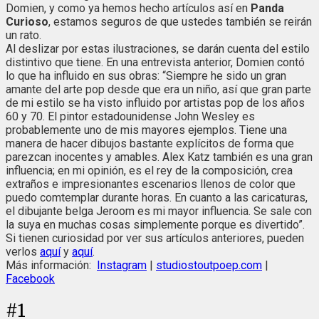
Domien, y como ya hemos hecho artículos así en
Panda
Curioso
, estamos seguros de que ustedes también se reirán
un rato.
Al deslizar por estas ilustraciones, se darán cuenta del estilo
distintivo que tiene. En una entrevista anterior, Domien contó
lo que ha influido en sus obras: “Siempre he sido un gran
amante del arte pop desde que era un niño, así que gran parte
de mi estilo se ha visto influido por artistas pop de los años
60 y 70. El pintor estadounidense John Wesley es
probablemente uno de mis mayores ejemplos. Tiene una
manera de hacer dibujos bastante explícitos de forma que
parezcan inocentes y amables. Alex Katz también es una gran
influencia; en mi opinión, es el rey de la composición, crea
extraños e impresionantes escenarios llenos de color que
puedo comtemplar durante horas. En cuanto a las caricaturas,
el dibujante belga Jeroom es mi mayor influencia. Se sale con
la suya en muchas cosas simplemente porque es divertido”.
Si tienen curiosidad por ver sus artículos anteriores, pueden
verlos
aquí
y
aquí
.
Más información:
Instagram
|
studiostoutpoep.com
|
Facebook
#
1