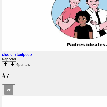
studio_stoutpoep
Reportar
4
puntos
#
7