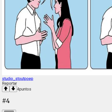
studio_stoutpoep
Reportar
4
puntos
#
4