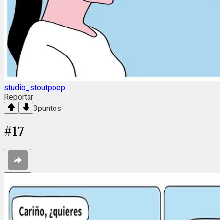
studio_stoutpoep
Reportar
3
puntos
#
17