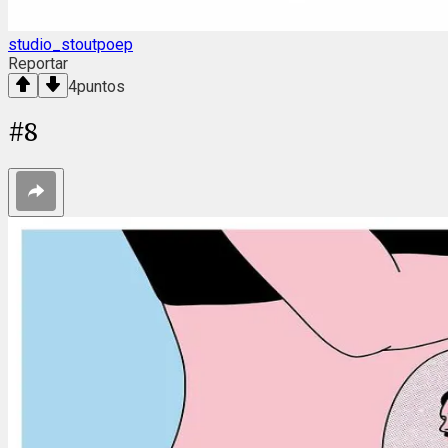
studio_stoutpoep
Reportar
4
puntos
#
8