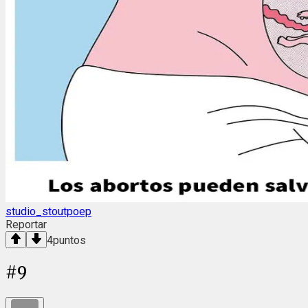
studio_stoutpoep
Reportar
4
puntos
#
9