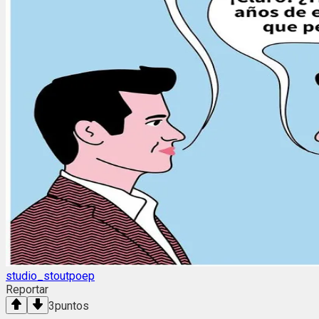
studio_stoutpoep
Reportar
3
puntos