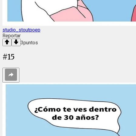
studio_stoutpoep
Reportar
3
puntos
#
15