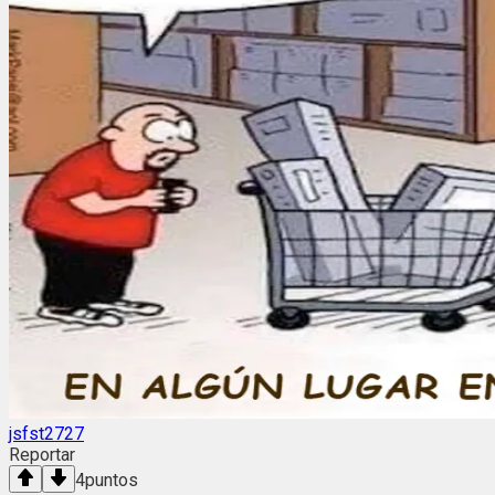
jsfst2727
Reportar
4
puntos