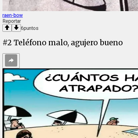
raen-bow
Reportar
6
puntos
#
2
Teléfono malo, agujero bueno