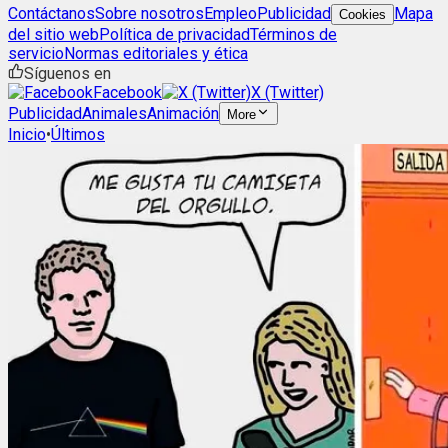
Contáctanos
Sobre nosotros
Empleo
Publicidad
Mapa
Cookies
del sitio web
Política de privacidad
Términos de
servicio
Normas editoriales y ética
Síguenos en
Facebook
X (Twitter)
Publicidad
Animales
Animación
More
Inicio
•
Últimos