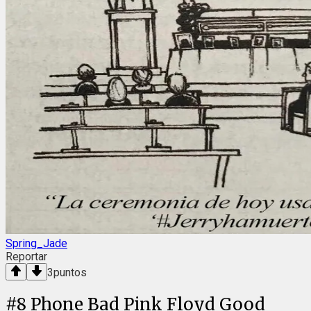
Spring_Jade
Reportar
3
puntos
#
8
Phone Bad Pink Floyd Good