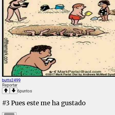
butts2499
Reportar
6
puntos
#
3
Pues este me ha gustado