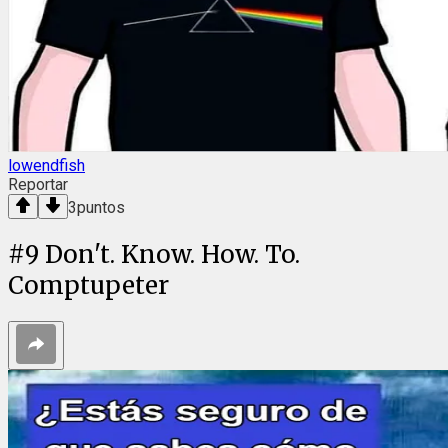
lowendfish
Reportar
3
puntos
#
9
Don't. Know. How. To.
Comptupeter