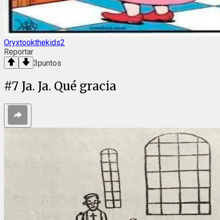
Oryxtookthekids2
Reportar
3
puntos
#
7
Ja. Ja. Qué gracia