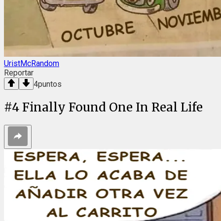
UristMcRandom
Reportar
4
puntos
#
4
Finally Found One In Real Life