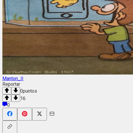
Manton_II
Reportar
0
puntos
16
0