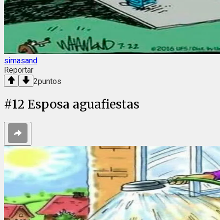
simasand
Reportar
2
puntos
#
12
Esposa aguafiestas