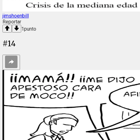
jimshoenbill
Reportar
1
punto
#
14