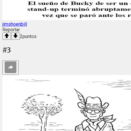
jimshoenbill
Reportar
2
puntos
#
3