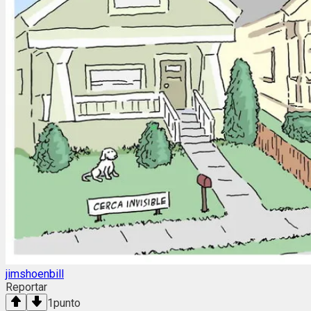
jimshoenbill
Reportar
1
punto