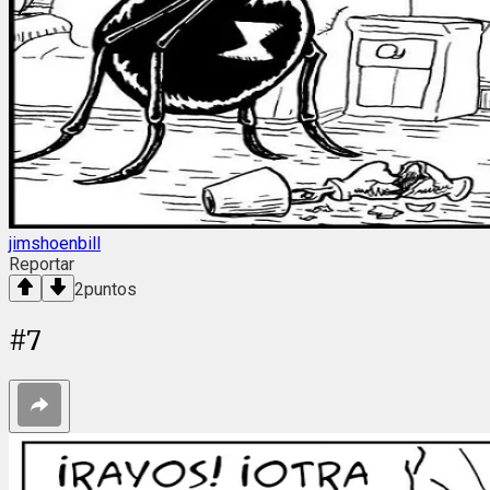
jimshoenbill
Reportar
2
puntos
#
7