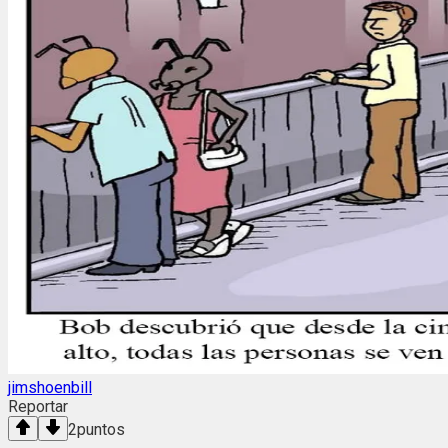
jimshoenbill
Reportar
2
puntos