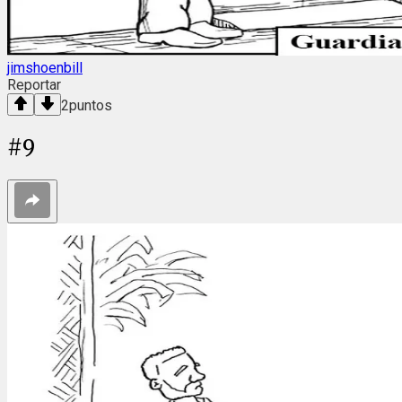
jimshoenbill
Reportar
2
puntos
#
9