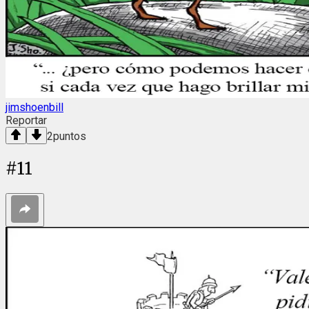
jimshoenbill
Reportar
2
puntos
#
11