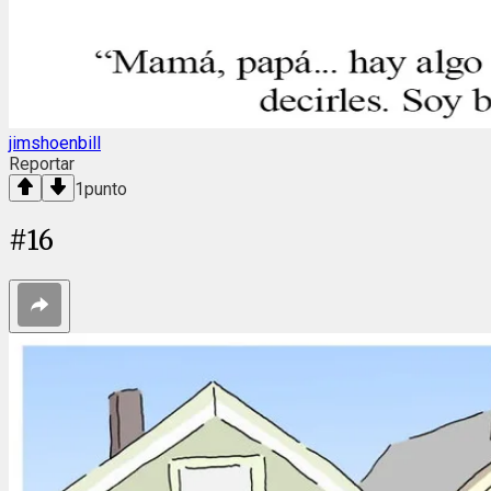
jimshoenbill
Reportar
1
punto
#
16