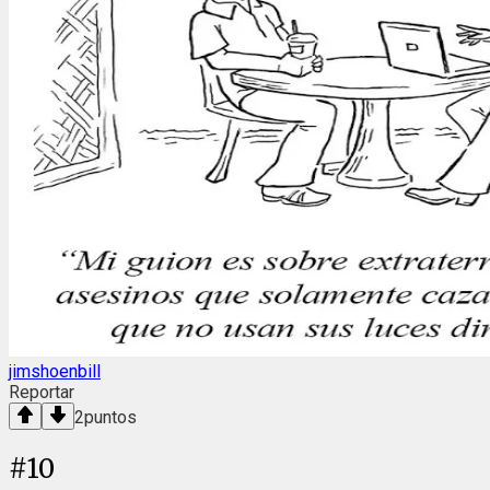
jimshoenbill
Reportar
2
puntos
#
10