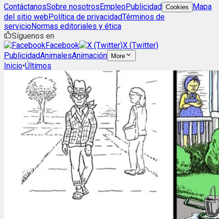
Contáctanos
Sobre nosotros
Empleo
Publicidad
Mapa
Cookies
del sitio web
Política de privacidad
Términos de
servicio
Normas editoriales y ética
Síguenos en
Facebook
X (Twitter)
Publicidad
Animales
Animación
More
Inicio
•
Últimos