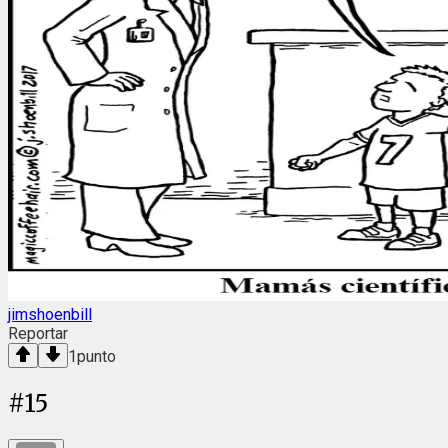
jimshoenbill
Reportar
1
punto
#
15