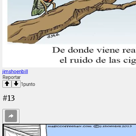
jimshoenbill
Reportar
1
punto
#
13