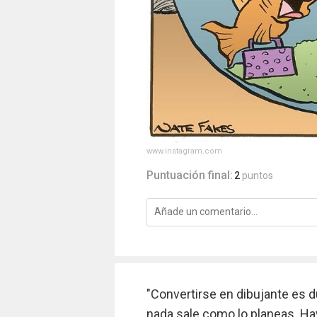
www.instagram.com
Puntuación final:
2
puntos
"Convertirse en dibujante es d
nada sale como lo planeas. Hay