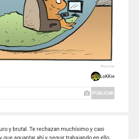
Reportar
LoKKie
PUBLICAR
uro y brutal. Te rechazan muchísimo y casi
 que aguantar ahí y seguir trabajando en ello.