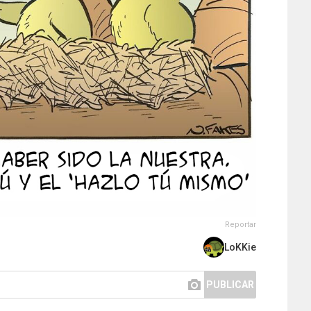
Reportar
LoKKie
PUBLICAR