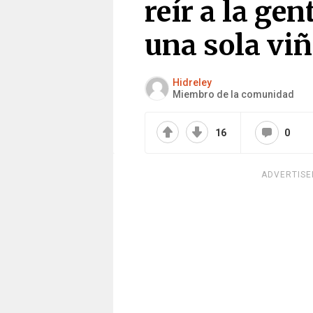
reír a la gen
una sola viñ
Hidreley
Miembro de la comunidad
16
0
ADVERTIS