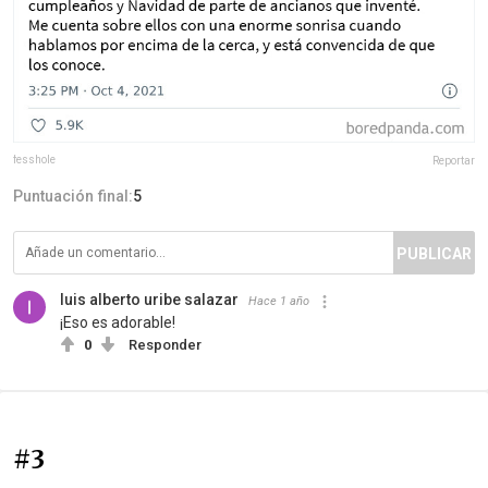
fesshole
Reportar
Puntuación final:
5
PUBLICAR
luis alberto uribe salazar
Hace 1 año
¡Eso es adorable!
0
Responder
#3