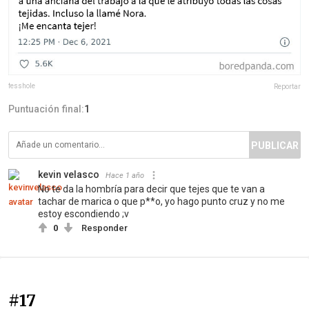
fesshole
Reportar
Puntuación final:
1
PUBLICAR
kevin velasco
Hace 1 año
No te da la hombría para decir que tejes que te van a
tachar de marica o que p**o, yo hago punto cruz y no me
estoy escondiendo ;v
0
Responder
#17