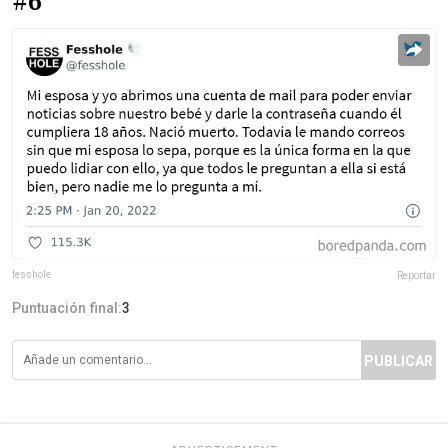
#6
fesshole
Reportar
Puntuación final:
3
PUBLICAR