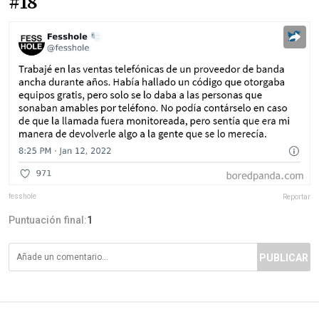
#18
fesshole
Reportar
Puntuación final:
1
PUBLICAR