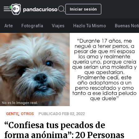
Iniciar sesión
Arte
Fotografía
Viajes
Hazlo Tú Mismo
Buenas Not
GENTE
,
OTROS
PUBLICADO FEB 02, 2022
“Confiesa tus pecados de
forma anónima”: 20 Personas