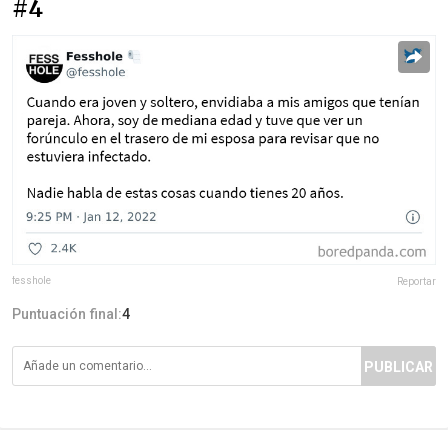
#4
fesshole
Reportar
Puntuación final:
4
PUBLICAR