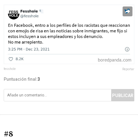
fesshole
Reportar
Puntuación final:
3
PUBLICAR
#8