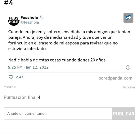
#4
fesshole
Reportar
Puntuación final:
4
PUBLICAR