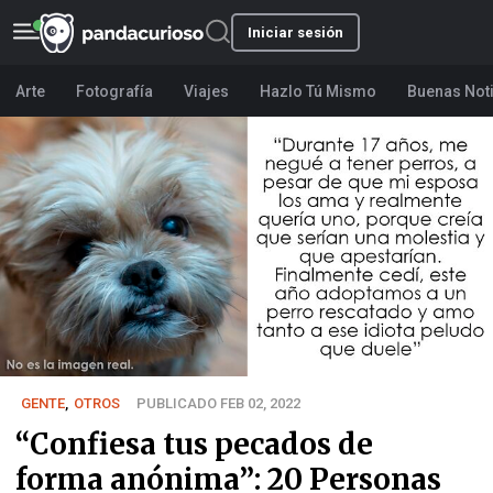
Iniciar sesión
Arte
Fotografía
Viajes
Hazlo Tú Mismo
Buenas Not
GENTE
,
OTROS
PUBLICADO FEB 02, 2022
“Confiesa tus pecados de
forma anónima”: 20 Personas