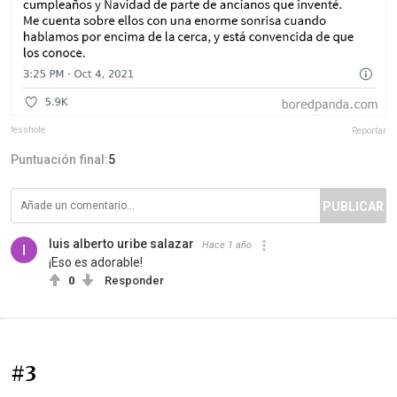
fesshole
Reportar
Puntuación final:
5
PUBLICAR
luis alberto uribe salazar
Hace 1 año
¡Eso es adorable!
0
Responder
#3