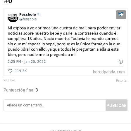
#6
fesshole
Reportar
Puntuación final:
3
PUBLICAR