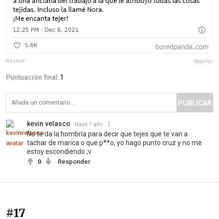
fesshole
Reportar
Puntuación final:
1
PUBLICAR
kevin velasco
Hace 1 año
No te da la hombría para decir que tejes que te van a
tachar de marica o que p**o, yo hago punto cruz y no me
estoy escondiendo ;v
0
Responder
#17