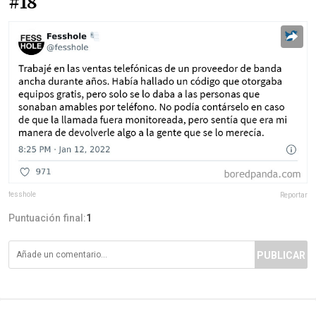
#18
fesshole
Reportar
Puntuación final:
1
PUBLICAR