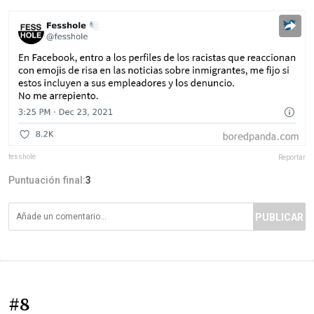
fesshole
Reportar
Puntuación final:
3
PUBLICAR
#8