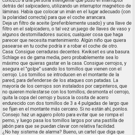
conozco a una persona inteligente que puso el interruptor
detrás del salpicadero, utilizando un interruptor magnético de
láminas. Había que colocar un imán en el lugar adecuado (con
la polaridad correcta) para que el coche arrancara.
Deja un filtro de aceite (preferiblemente usado) y una llave de
filtro en el salpicadero, o tal vez un juego de llaves de vaso y
algunos destornilladores sucios; cualquier cosa que haga
parecer que necesita mantenimiento. Algún niño que quiera
pasearse en tu coche podría ir a robar el coche de otro.
Casa: Consigue cerraduras decentes. Kwikset es una basura.
Schlage es de gama media, pero probablemente sea lo
máximo que quieras gastar en la casa. Consigue cerrojos, y
asegura el "golpe" usando los tornillos que vienen con el
cerrojo. Los tornillos se introducen en el montante de la
pared, para defenderse de los ataques con patadas. La
mayoría de los cerrojos son instalados por carpinteros, que
no quieren molestarse con los tornillos; desmonta el cerrojo,
quita la copa del cerrojo y busca la cosita de acero
endurecido con dos tornillos de 3 a 4 pulgadas de largo que
se fijan en el montante más cercano. Si no están ahí, ponlos.
Consejo: haz un agujero piloto para evitar que se rompa el
perno, y luego pasa los tornillos largos por una pastilla de
jabón para que se puedan clavar con relativa facilidad.
¿No hay sistema de alarma? Bueno, un cartel que diga que