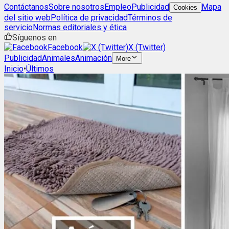
Contáctanos
Sobre nosotros
Empleo
Publicidad
Mapa
Cookies
del sitio web
Política de privacidad
Términos de
servicio
Normas editoriales y ética
Síguenos en
Facebook
X (Twitter)
Publicidad
Animales
Animación
More
Inicio
•
Últimos