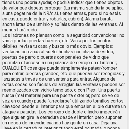
tienes uno podría ayudar, o podría indicar que tienes objetos
de valor que deseas proteger. (La misma sabiduría se aplica
a una pegatina de la NRA: sí, tienes armas, pero si no estás
en casa, puedo entrar y robarlas, cabrón). Alarma barata:
ahorra latas de aluminio y apílalas dentro de las ventanas. Al
menos hará ruido.
Los ladrones no piensan como la seguridad convencional: no
van a por las puertas fuertes, etc. Van a por los puntos
débiles; revisa tu casa y busca lo más obvio. Ejemplos:
ventanas cercanas al suelo, hechas con chapa de vidrio;
puertas de perro o puertas con paneles de vidrio que
permitan el acceso a una palanca de cerrojo en el interior;
CUALQUIER cosa que pueda simplemente patear/romper
para entrar; piedras grandes, etc. que puedan ser recogidas y
lanzadas a través de una ventana para entrar. Algunas de
estas cosas son fáciles de arreglar; las ventanas pueden ser
reemplazadas con vidrio templado, o con Plexi. Una puerta
hueca (mal material para una puerta exterior, pero se ve de
vez en cuando) puede "arreglarse" utilizando tornillos cortos
clavados desde el interior para que empalen el pie durante un
ataque a patadas. Los cerrojos de doble cilindro impedirán
que alguien gire la cerradura desde el interior, pero suponen
un riesgo de incendio cuando hay gente en casa. Deja una
llave en la cerradura interior cuando esté ocupada, o ponga