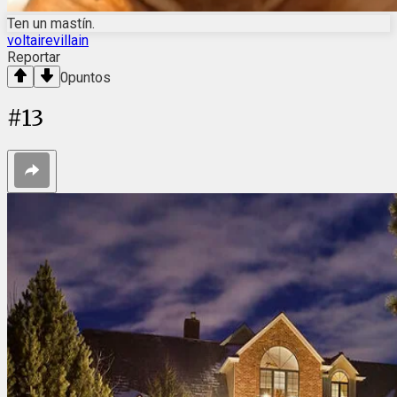
Ten un mastín.
voltairevillain
Reportar
0
puntos
#
13