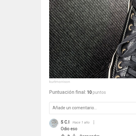
kurtmorrison
Puntuación final:
10
puntos
S C.I
Hace 1 año
Odio eso