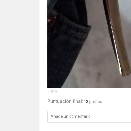
CryOky
Puntuación final:
12
puntos