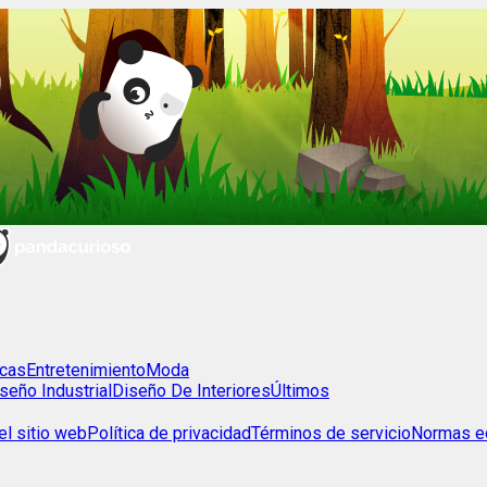
cas
Entretenimiento
Moda
seño Industrial
Diseño De Interiores
Últimos
l sitio web
Política de privacidad
Términos de servicio
Normas ed