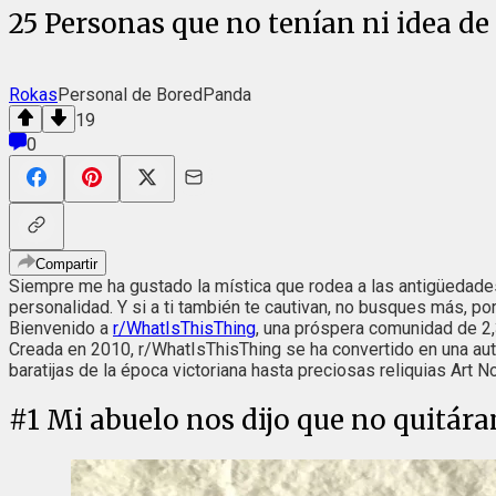
25 Personas que no tenían ni idea de
Rokas
Personal de BoredPanda
19
0
Compartir
Siempre me ha gustado la mística que rodea a las antigüedades.
personalidad. Y si a ti también te cautivan, no busques más, p
Bienvenido a
r/WhatIsThisThing
, una próspera comunidad de 2,3
Creada en 2010, r/WhatIsThisThing se ha convertido en una aut
baratijas de la época victoriana hasta preciosas reliquias Art
#
1
Mi abuelo nos dijo que no quitára