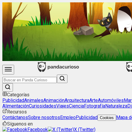
Categorías
Publicidad
Animales
Animación
Arquitectura
Arte
Automóviles
Mar
Alimentación
Curiosidades
Viajes
Ciencia
Fotografía
Naturaleza
Di
Recursos
Contáctanos
Sobre nosotros
Empleo
Publicidad
Mapa de
Cookies
Síguenos en
Facebook
X (Twitter)