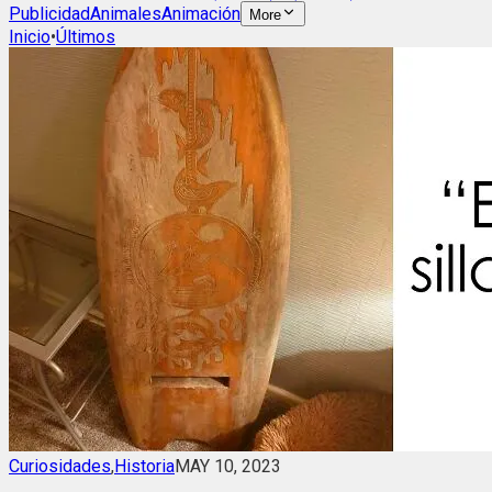
Publicidad
Animales
Animación
More
Inicio
•
Últimos
Curiosidades
,
Historia
MAY 10, 2023