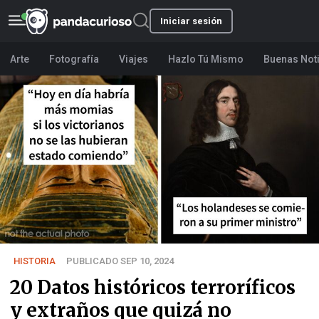
Iniciar sesión
Arte
Fotografía
Viajes
Hazlo Tú Mismo
Buenas Not
HISTORIA
PUBLICADO SEP 10, 2024
20 Datos históricos terroríficos
y extraños que quizá no