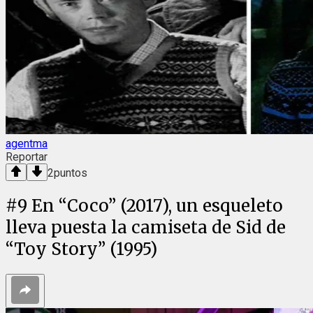
agentma
Reportar
2
puntos
#
9
En “Coco” (2017), un esqueleto
lleva puesta la camiseta de Sid de
“Toy Story” (1995)