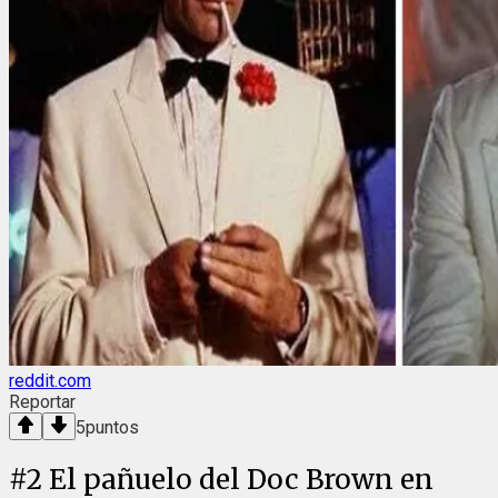
reddit.com
Reportar
5
puntos
#
2
El pañuelo del Doc Brown en