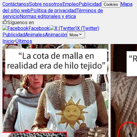
Contáctanos
Sobre nosotros
Empleo
Publicidad
Mapa
Cookies
del sitio web
Política de privacidad
Términos de
servicio
Normas editoriales y ética
Síguenos en
Facebook
X (Twitter)
Publicidad
Animales
Animación
More
Inicio
•
Últimos