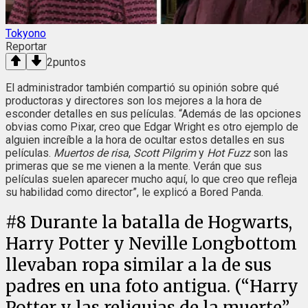
Tokyono
Reportar
2
puntos
El administrador también compartió su opinión sobre qué
productoras y directores son los mejores a la hora de
esconder detalles en sus películas. “Además de las opciones
obvias como Pixar, creo que Edgar Wright es otro ejemplo de
alguien increíble a la hora de ocultar estos detalles en sus
películas.
Muertos de risa
,
Scott Pilgrim
y
Hot Fuzz
son las
primeras que se me vienen a la mente. Verán que sus
películas suelen aparecer mucho aquí, lo que creo que refleja
su habilidad como director”, le explicó a Bored Panda.
#
8
Durante la batalla de Hogwarts,
Harry Potter y Neville Longbottom
llevaban ropa similar a la de sus
padres en una foto antigua. (“Harry
Potter y las reliquias de la muerte”,