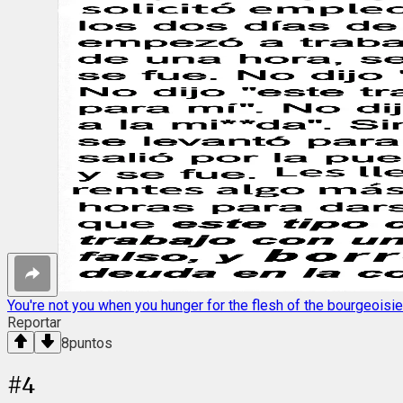
You're not you when you hunger for the flesh of the bourgeoisie
Reportar
8
puntos
#
4