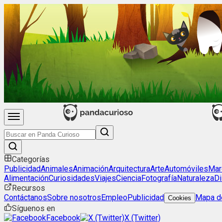
Categorías
Publicidad
Animales
Animación
Arquitectura
Arte
Automóviles
Mar
Alimentación
Curiosidades
Viajes
Ciencia
Fotografía
Naturaleza
Di
Recursos
Contáctanos
Sobre nosotros
Empleo
Publicidad
Mapa de
Cookies
Síguenos en
Facebook
X (Twitter)