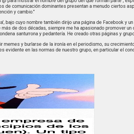
n @ para mostrar el nombre del grupo del que forman parte", expl
dios de comunicación dominantes presentan a menudo ciertos as
ención y cambio."
, bajo cuyo nombre también dirijo una página de Facebook y un liv
ante más de dos décadas, siempre me ha apasionado promover un 
ondena santurrona y pedantería. He creado otras páginas y grupo
r memes y burlarse de la ironía en el periodismo, su crecimiento
to es evidente en las normas de nuestro grupo, en particular el c