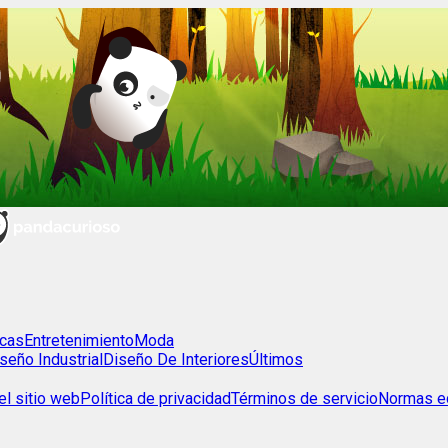
cas
Entretenimiento
Moda
seño Industrial
Diseño De Interiores
Últimos
l sitio web
Política de privacidad
Términos de servicio
Normas ed