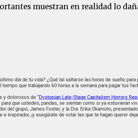
ortantes muestran en realidad lo dañ
último día de tu vida? ¿Qué tal saltarse las horas de sueño par
 tiempo que trabajando 60 horas a la semana para pagar tus fa
os y dolorosos de
“
Dystopian Late-Stage Capitalism Horrors Re
para que ustedes, pandas, se sientan como si ya estuvieran vi
or del grupo, James Foster, y la Dra. Erika Okamoto, presentad
e e inspirador, ¡y asegúrate de votar las que te hagan querer dej