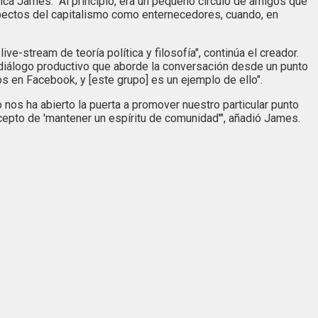
ica James. "Al principio, era un pequeño círculo de amigos que
pectos del capitalismo como enternecedores, cuando, en
e-stream de teoría política y filosofía", continúa el creador.
diálogo productivo que aborde la conversación desde un punto
s en Facebook, y [este grupo] es un ejemplo de ello".
 nos ha abierto la puerta a promover nuestro particular punto
oncepto de 'mantener un espíritu de comunidad'", añadió James.