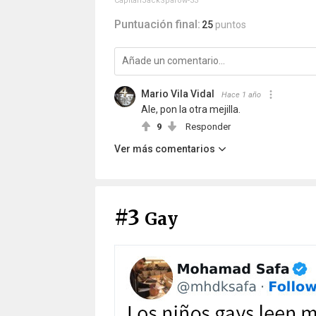
CapitanJackSparow-33
Puntuación final:
25
puntos
Mario Vila Vidal
Hace 1 año
Ale, pon la otra mejilla.
9
Responder
Ver más comentarios
#3
Gay