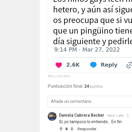
Whiz_Chicken
Puntuación final:
24
puntos
Daniela Cabrera Becker
Hace 1 año
Sí, yo tampoco lo entiendo... En fin.
8
Responder