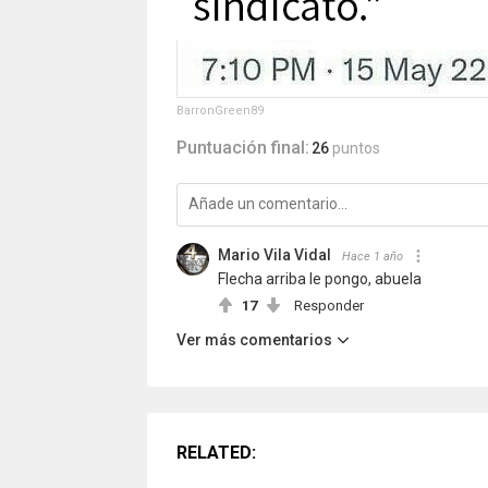
BarronGreen89
Puntuación final:
26
puntos
Mario Vila Vidal
Hace 1 año
Flecha arriba le pongo, abuela
17
Responder
Ver más comentarios
RELATED: