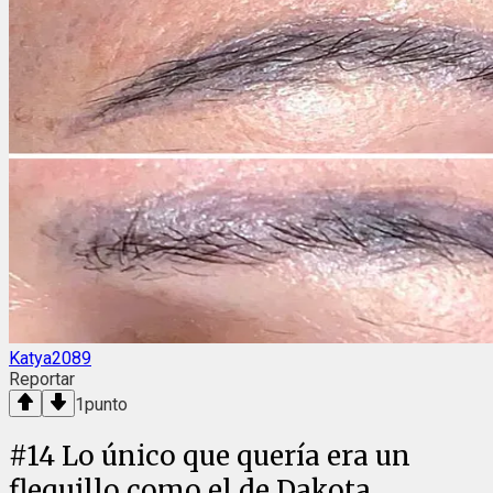
Katya2089
Reportar
1
punto
#
14
Lo único que quería era un
flequillo como el de Dakota