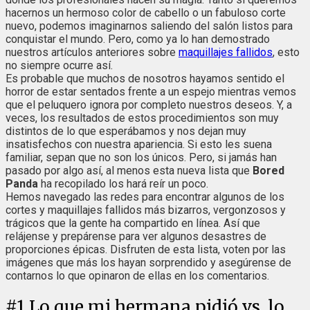
hacernos un hermoso color de cabello o un fabuloso corte
nuevo, podemos imaginarnos saliendo del salón listos para
conquistar el mundo. Pero, como ya lo han demostrado
nuestros artículos anteriores sobre
maquillajes fallidos
, esto
no siempre ocurre así.
Es probable que muchos de nosotros hayamos sentido el
horror de estar sentados frente a un espejo mientras vemos
que el peluquero ignora por completo nuestros deseos. Y, a
veces, los resultados de estos procedimientos son muy
distintos de lo que esperábamos y nos dejan muy
insatisfechos con nuestra apariencia. Si esto les suena
familiar, sepan que no son los únicos. Pero, si jamás han
pasado por algo así, al menos esta nueva lista que
Bored
Panda
ha recopilado los hará reír un poco.
Hemos navegado las redes para encontrar algunos de los
cortes y maquillajes fallidos más bizarros, vergonzosos y
trágicos que la gente ha compartido en línea. Así que
relájense y prepárense para ver algunos desastres de
proporciones épicas. Disfruten de esta lista, voten por las
imágenes que más los hayan sorprendido y asegúrense de
contarnos lo que opinaron de ellas en los comentarios.
#
1
Lo que mi hermana pidió vs. lo