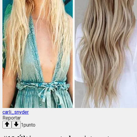
carli_snyder
Reportar
1
punto