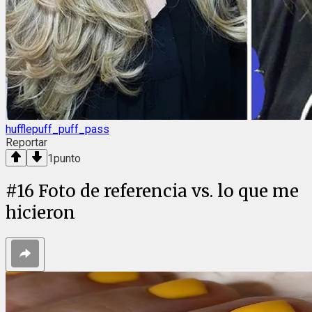
hufflepuff_puff_pass
Reportar
1
punto
#
16
Foto de referencia vs. lo que me
hicieron