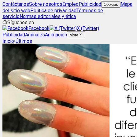
Contáctanos
Sobre nosotros
Empleo
Publicidad
Mapa
Cookies
del sitio web
Política de privacidad
Términos de
servicio
Normas editoriales y ética
Síguenos en
Facebook
X (Twitter)
Publicidad
Animales
Animación
More
Inicio
•
Últimos